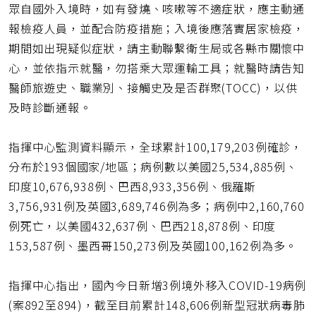
眾自國外入境時，如有發燒、咳嗽等不適症狀，應主動通
報檢疫人員，並配合防疫措施；入境後應落實居家檢疫，
期間如出現疑似症狀，請主動聯繫衛生局或各縣市關懷中
心，並依指示就醫，勿搭乘大眾運輸工具；就醫時請告知
醫師旅遊史、職業別、接觸史及是否群聚(TOCC)，以供
及時診斷通報。
指揮中心監測資料顯示，全球累計100,179,203例確診，
分布於193個國家/地區；病例數以美國25,534,885例、
印度10,676,938例、巴西8,933,356例、俄羅斯
3,756,931例及英國3,689,746例為多；病例中2,160,760
例死亡，以美國432,637例、巴西218,878例、印度
153,587例、墨西哥150,273例及英國100,162例為多。
指揮中心指出，國內今日新增3例境外移入COVID-19病例
(案892至894)，截至目前累計148,606例新型冠狀病毒肺