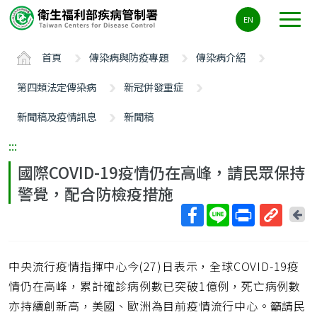
主
EN
要
內
首頁
傳染病與防疫專題
傳染病介紹
容
區
第四類法定傳染病
新冠併發重症
ALT+C
新聞稿及疫情訊息
新聞稿
:::
國際COVID-19疫情仍在高峰，請民眾保持
警覺，配合防檢疫措施
回
上
取
一
得
頁
中央流行疫情指揮中心今(27)日表示，全球COVID-19疫
短
網
情仍在高峰，累計確診病例數已突破1億例，死亡病例數
址
亦持續創新高，美國、歐洲為目前疫情流行中心。籲請民