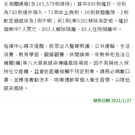
炎相關通報(含145,579例排除)，其中893例確診，分別
為783例境外移入，71例本土病例，36例敦睦艦隊、2例
航空器感染及1例不明；另1例(案530)移除為空號。確診
個案中7人死亡、803人解除隔離、83人住院隔離中。
指揮中心再次提醒，民眾出入醫療照護、公共運輸、生活
消費、教育學習、觀展觀賽、休閒娛樂、宗教祭祀及洽公
機關(構)等八大類高感染傳播風險場域，因不易與他人保
持社交距離，且會近距離接觸不特定對象，請務必佩戴口
罩，並應落實勤洗手、咳嗽禮節等個人衛生習慣，以降低
感染風險。
發佈日期 2021/1/27