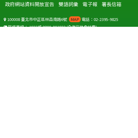
政府網站資料開放宣告
雙語詞彙
電子報
署長信箱
100008 臺北市中正區林森南路6號
MAP
電話：02-2395-9825
防疫專線：
1922
或
0800-001922
(全年無休免付費)
聽語障服務免付費傳真：
0800-655955
國外可撥打
+886-800-001922
(自國外撥打回國須自付國際電話費用)
Copyright © 2026 衛生福利部 疾病管制署. All rights reserved.
本網站建議使用 IE10 以上版本瀏覽器及以1920x1080解析度，以獲得最
佳瀏覽體驗。
為提供使用者有文書軟體選擇的權利，本網站提供ODF開放文件格式，
建議您安裝免費開源軟體
(https://www.ndc.gov.tw/cp.aspx?
n=32A75A78342B669D)
或以您慣用的軟體開啟文件。