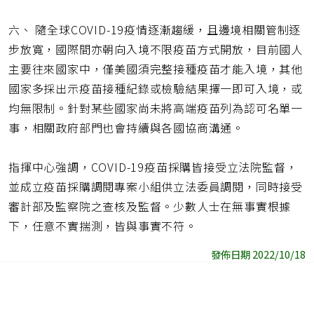
六、 隨全球COVID-19疫情逐漸趨緩，且邊境相關管制逐
步放寬，國際間亦朝向入境不限疫苗方式開放，目前國人
主要往來國家中，僅美國須完整接種疫苗才能入境，其他
國家多採出示疫苗接種紀錄或檢驗結果擇一即可入境，或
均無限制。針對某些國家尚未將高端疫苗列為認可名單一
事，相關政府部門也會持續與各國協商溝通。
指揮中心強調，COVID-19疫苗採購皆接受立法院監督，
並成立疫苗採購調閱專案小組供立法委員調閱，同時接受
審計部及監察院之查核及監督。少數人士在無事實根據
下，任意不實揣測，皆與事實不符。
發佈日期 2022/10/18