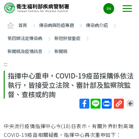
主
EN
要
內
首頁
傳染病與防疫專題
傳染病介紹
容
區
第四類法定傳染病
新冠併發重症
ALT+C
新聞稿及疫情訊息
新聞稿
:::
指揮中心重申，COVID-19疫苗採購係依法
執行，皆接受立法院、審計部及監察院監
督、查核或約詢
回
上
取
一
得
頁
中央流行疫情指揮中心今(18)日表示，有關外界針對高端
短
網
COVID-19疫苗相關疑義，指揮中心再次重申如下：