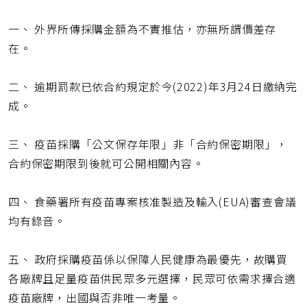
址
一、 外界所傳採購金額為不實推估，亦無所謂價差存
在。
二、 逾期罰款已依合約規定於今(2022)年3月24日繳納完
成。
三、 疫苗採購「公文保存年限」非「合約保密期限」，
合約保密期限到後就可公開相關內容。
四、 食藥署所有疫苗專案核准製造及輸入(EUA)審查會議
均有錄音。
五、 政府採購疫苗係以保障人民健康為最優先，故購買
各廠牌且足量疫苗供民眾多元選擇，民眾可依需求擇合適
疫苗廠牌，出國與否非唯一考量。