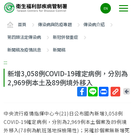
主
EN
要
內
首頁
傳染病與防疫專題
傳染病介紹
容
區
第四類法定傳染病
新冠併發重症
ALT+C
新聞稿及疫情訊息
新聞稿
:::
新增3,058例COVID-19確定病例，分別為
2,969例本土及89例境外移入
回
上
取
一
得
頁
中央流行疫情指揮中心今(21)日公布國內新增3,058例
短
網
COVID-19確定病例，分別為2,969例本土個案及89例境
址
外移入(78例為航班落地採檢陽性)；另確診個案無新增死