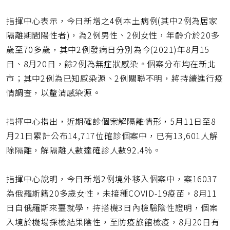
指揮中心表示，今日新增之4例本土病例(其中2例為居家
隔離期間陽性者)，為2例男性、2例女性，年齡介於20多
歲至70多歲，其中2例發病日分別為今(2021)年8月15
日、8月20日，餘2例為無症狀感染。個案分布均在新北
市；其中2例為已知感染源、2例關聯不明，將持續進行疫
情調查，以釐清感染源。
指揮中心指出，近期確診個案解隔離情形，5月11日至8
月21日累計公布14,717位確診個案中，已有13,601人解
除隔離，解隔離人數達確診人數92.4%。
指揮中心說明，今日新增2例境外移入個案中，案16037
為俄羅斯籍20多歲女性，未接種COVID-19疫苗，8月11
日自俄羅斯來臺就學，持搭機3日內檢驗陰性證明，個案
入境於機場採檢結果陰性，至防疫旅館檢疫，8月20日有