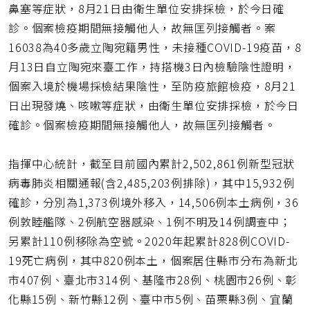
鼻塞等症狀，8月21日由衛生單位安排採檢，於今日確
診。個案檢疫期間無接觸他人，故無匡列接觸者。案
16038為40多歲立陶宛籍男性，未接種COVID-19疫苗，8
月13日自立陶宛來臺工作，持搭機3日內檢驗陰性證明，
個案入境於機場採檢結果陰性，至防疫旅館檢疫，8月21
日出現發燒、咳嗽等症狀，由衛生單位安排採檢，於今日
確診。個案檢疫期間無接觸他人，故無匡列接觸者。
指揮中心統計，截至目前國內累計2,502,861例新型冠狀
病毒肺炎相關通報(含2,485,203例排除)，其中15,932例
確診，分別為1,373例境外移入，14,506例本土病例，36
例敦睦艦隊、2例航空器感染、1例不明及14例調查中；
另累計110例移除為空號。2020年起累計828例COVID-
19死亡病例，其中820例本土，個案居住縣市分布為新北
市407例、臺北市314例、基隆市28例、桃園市26例、彰
化縣15例、新竹縣12例、臺中市5例、苗栗縣3例、宜蘭