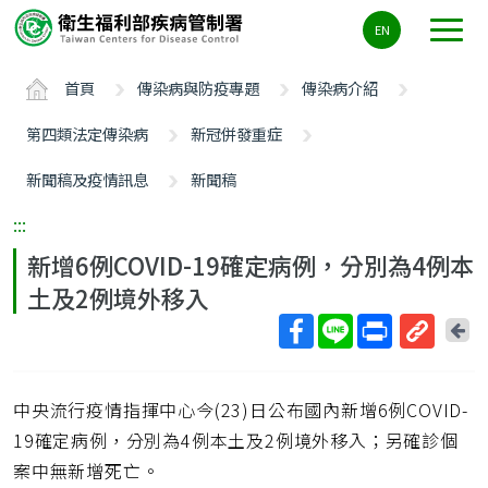
主
EN
要
內
首頁
傳染病與防疫專題
傳染病介紹
容
區
第四類法定傳染病
新冠併發重症
ALT+C
新聞稿及疫情訊息
新聞稿
:::
新增6例COVID-19確定病例，分別為4例本
土及2例境外移入
回
上
取
一
得
頁
中央流行疫情指揮中心今(23)日公布國內新增6例COVID-
短
網
19確定病例，分別為4例本土及2例境外移入；另確診個
址
案中無新增死亡。