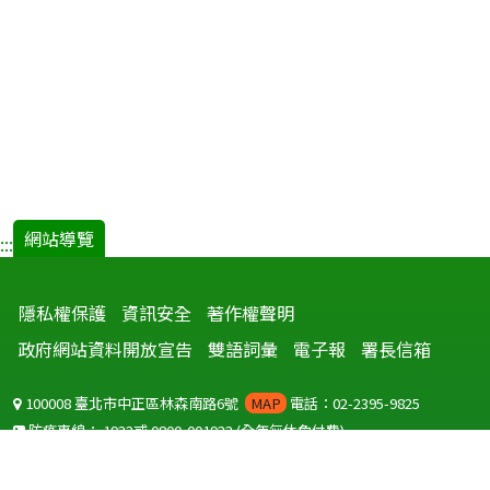
網站導覽
:::
隱私權保護
資訊安全
著作權聲明
政府網站資料開放宣告
雙語詞彙
電子報
署長信箱
100008 臺北市中正區林森南路6號
MAP
電話：02-2395-9825
防疫專線：
1922
或
0800-001922
(全年無休免付費)
聽語障服務免付費傳真：
0800-655955
國外可撥打
+886-800-001922
(自國外撥打回國須自付國際電話費用)