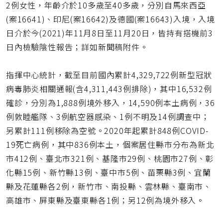
2例女性，年齡介於10多歲至40多歲，分別自馬來西亞
(案16641)、印尼(案16642)及德國(案16643)入境，入境
日介於今(2021)年11月8日至11月20日，皆持有搭機前3
日內檢驗陰性報告；詳如新聞稿附件。
指揮中心統計，截至目前國內累計4,329,722例新型冠狀
病毒肺炎相關通報(含4,311,443例排除)，其中16,532例
確診，分別為1,888例境外移入，14,590例本土病例，36
例敦睦艦隊、3例航空器感染、1例不明及14例調查中；
另累計111例移除為空號。2020年起累計848例COVID-
19死亡病例，其中836例本土，個案居住縣市分布為新北
市412例、臺北市321例、基隆市29例、桃園市27例、彰
化縣15例、新竹縣13例、臺中市5例、苗栗縣3例、宜蘭
縣及花蓮縣各2例，新竹市、南投縣、雲林縣、臺南市、
高雄市、屏東縣及臺東縣各1例；另12例為境外移入。