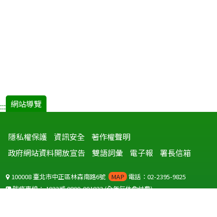
網站導覽
:::
隱私權保護
資訊安全
著作權聲明
政府網站資料開放宣告
雙語詞彙
電子報
署長信箱
100008 臺北市中正區林森南路6號
MAP
電話：02-2395-9825
防疫專線：
1922
或
0800-001922
(全年無休免付費)
聽語障服務免付費傳真：
0800-655955
國外可撥打
+886-800-001922
(自國外撥打回國須自付國際電話費用)