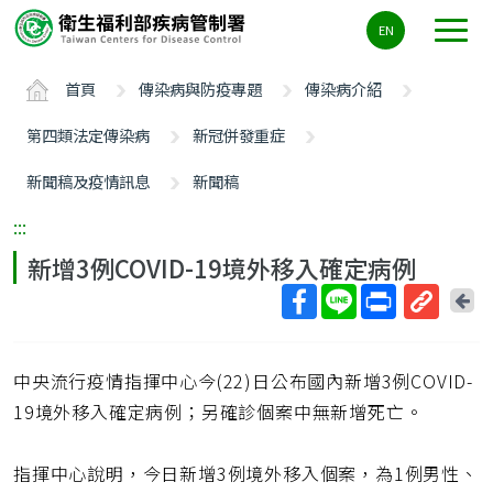
主
EN
要
內
首頁
傳染病與防疫專題
傳染病介紹
容
區
第四類法定傳染病
新冠併發重症
ALT+C
新聞稿及疫情訊息
新聞稿
:::
新增3例COVID-19境外移入確定病例
回
上
取
一
得
頁
中央流行疫情指揮中心今(22)日公布國內新增3例COVID-
短
網
19境外移入確定病例；另確診個案中無新增死亡。
址
指揮中心說明，今日新增3例境外移入個案，為1例男性、