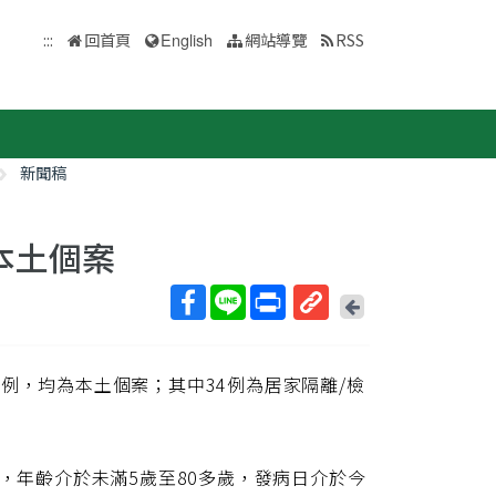
:::
回首頁
English
網站導覽
RSS
新聞稿
為本土個案
回
上
取
一
得
頁
定病例，均為本土個案；其中34例為居家隔離/檢
短
網
址
性，年齡介於未滿5歲至80多歲，發病日介於今