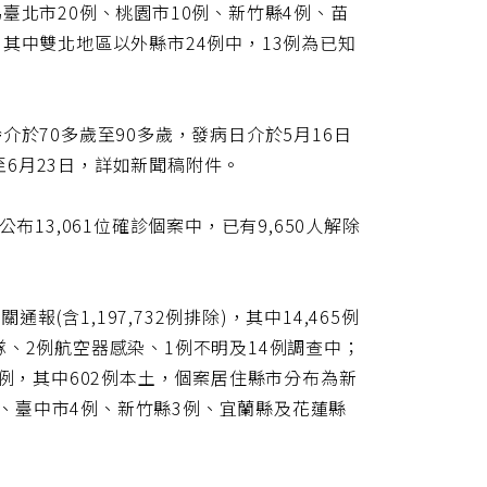
次為臺北市20例、桃園市10例、新竹縣4例、苗
其中雙北地區以外縣市24例中，13例為已知
於70多歲至90多歲，發病日介於5月16日
日至6月23日，詳如新聞稿附件。
13,061位確診個案中，已有9,650人解除
(含1,197,732例排除)，其中14,465例
艦隊、2例航空器感染、1例不明及14例調查中；
死亡病例，其中602例本土，個案居住縣市分布為新
9例、臺中市4例、新竹縣3例、宜蘭縣及花蓮縣