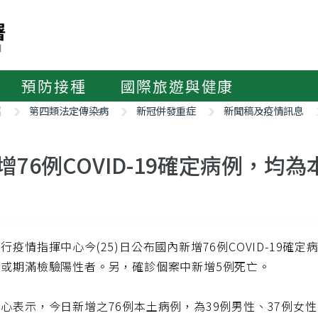
預防接種
國際旅遊與健康
紹
第四類法定傳染病
新冠併發重症
新聞稿及疫情訊息
增76例COVID-19確定病例，均
行疫情指揮中心今(25)日公布國內新增76例COVID-19確
間或期滿檢驗陽性者。另，確診個案中新增5例死亡。
心表示，今日新增之76例本土病例，為39例男性、37例女