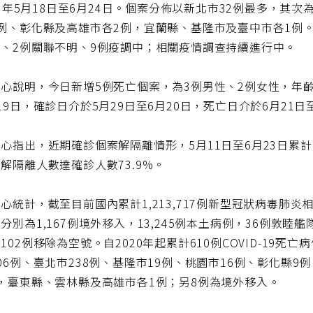
21)年5月18日至6月24日。個案分佈以新北市32例最多，其
例、彰化縣及高雄市各2例，宜蘭縣、基隆市及臺中市各1例。
、2例關聯不明、9例疫調中；相關疫情調查持續進行中。
心說明，今日新增5例死亡個案，為3例男性、2例女性，年齡介
19日，確診日介於5月29日至6月20日，死亡日介於6月21
心指出，近期確診個案解隔離情形，5月11日至6月23日累計公布
解隔離人數達確診人數73.9%。
心統計，截至目前國內累計1,213,717例新型冠狀病毒肺炎相關通報
分別為1,167例境外移入，13,245例本土病例，36例敦睦
102例移除為空號。自2020年起累計610例COVID-19
06例、臺北市238例、基隆市19例、桃園市16例、彰化縣
，臺東縣、雲林縣及高雄市各1例；另8例為境外移入。