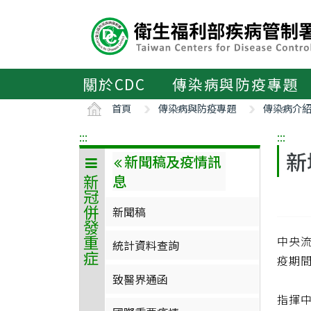
主
要
內
容
區
關於CDC
傳染病與防疫專題
ALT+C
首頁
傳染病與防疫專題
傳染病介
:::
:::
新
新聞稿及疫情訊
息
新冠併發重症
新聞稿
中央流
統計資料查詢
疫期
致醫界通函
指揮中