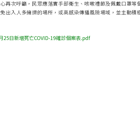
中心再次呼籲，民眾應落實手部衛生、咳嗽禮節及佩戴口罩等
避免出入人多擁擠的場所，或高感染傳播風險場域，並主動積
月25日新增死亡COVID-19確診個案表.pdf