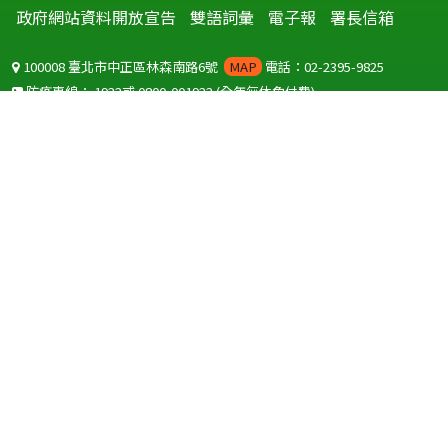
政府網站資料開放宣告
雙語詞彙
電子報
署長信箱
100008 臺北市中正區林森南路6號
MAP
電話：02-2395-9825
防疫專線：
1922
或
0800-001922
(全年無休免付費)
聽語障服務免付費傳真：
0800-655955
國外可撥打
+886-800-001922
(自國外撥打回國須自付國際電話費用)
Copyright © 2026 衛生福利部 疾病管制署. All rights reserved.
本網站建議使用 IE10 以上版本瀏覽器及以1920x1080解析度，以獲得最
佳瀏覽體驗。
為提供使用者有文書軟體選擇的權利，本網站提供ODF開放文件格式，
建議您安裝免費開源軟體
(https://www.ndc.gov.tw/cp.aspx?
n=32A75A78342B669D)
或以您慣用的軟體開啟文件。