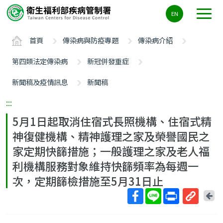
主
EN
要
內
首頁
傳染病與防疫專題
傳染病介紹
容
區
第四類法定傳染病
新冠併發重症
ALT+C
新聞稿及疫情訊息
新聞稿
:::
5月1日起取消住宿式長照機構、住宿式精
神復健機構、精神護理之家及榮譽國民之
家定期快篩措施；一般護理之家及老人福
利機構服務對象維持快篩頻率為每週一
次，定期篩檢措施至5月31日止
回
上
取
一
得