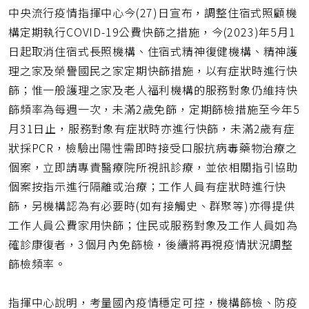
頁
中央流行疫情指揮中心今(27)日宣布，調整住宿式照顧機
短
網
構定期執行COVID-19公費快篩之措施，今(2023)年5月1
址
日起取消住宿式長照機構、住宿式精神復健機構、精神護
理之家及榮譽國民之家定期快篩措施，以有症狀時進行快
篩；惟一般護理之家及老人福利機構的服務對象仍維持快
篩頻率為每週一次，未滿2歲免篩，定期篩檢措施至今年5
月31日止，服務對象有症狀時亦進行快篩，未滿2歲有症
狀採PCR，檢驗出陽性需即時接受口服抗病毒藥物治療之
個案，立即請專責醫療院所視訊診療，並依相關指引協助
個案按指示進行隔離或治療；工作人員有症狀時進行快
篩，另機構認為有必要時(如有接觸史、群聚等)亦得提供
工作人員公費家用快篩；住民或服務對象及工作人員如為
確診康復者，3個月內免篩檢，後續將再視疫情狀況調整
篩檢頻率。
指揮中心說明，考量國內疫情穩定可控，機構篩檢、防疫