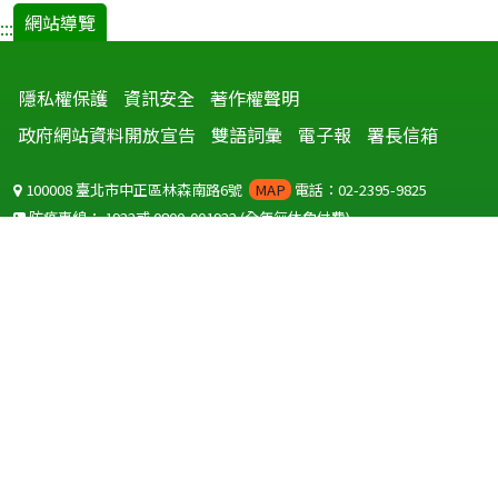
網站導覽
:::
隱私權保護
資訊安全
著作權聲明
政府網站資料開放宣告
雙語詞彙
電子報
署長信箱
100008 臺北市中正區林森南路6號
MAP
電話：02-2395-9825
防疫專線：
1922
或
0800-001922
(全年無休免付費)
聽語障服務免付費傳真：
0800-655955
國外可撥打
+886-800-001922
(自國外撥打回國須自付國際電話費用)
Copyright © 2026 衛生福利部 疾病管制署. All rights reserved.
本網站建議使用 IE10 以上版本瀏覽器及以1920x1080解析度，以獲得最
佳瀏覽體驗。
為提供使用者有文書軟體選擇的權利，本網站提供ODF開放文件格式，