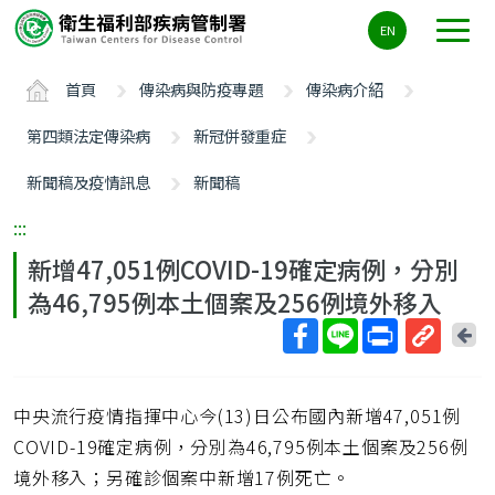
主
EN
要
內
首頁
傳染病與防疫專題
傳染病介紹
容
區
第四類法定傳染病
新冠併發重症
ALT+C
新聞稿及疫情訊息
新聞稿
:::
新增47,051例COVID-19確定病例，分別
為46,795例本土個案及256例境外移入
回
上
取
一
得
頁
中央流行疫情指揮中心今(13)日公布國內新增47,051例
短
網
COVID-19確定病例，分別為46,795例本土個案及256例
址
境外移入；另確診個案中新增17例死亡。