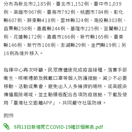
分布為新北市2,185例、臺北市1,152例、臺中市1,039
例、高雄市967例、臺南市792例、桃園市784例、彰化
縣607例、屏東縣418例、雲林縣324例、南投縣303例、
苗栗縣258例、嘉義縣244例、基隆市225例、宜蘭縣212
例、花蓮縣172例、嘉義市166例、新竹縣165例、臺東
縣146例、新竹市106例、澎湖縣29例、金門縣19例；另
16例為境外移入。
指揮中心再次呼籲，民眾應儘速完成疫苗接種，落實手部
衛生、咳嗽禮節及佩戴口罩等個人防護措施，減少不必要
移動、活動或集會，避免出入人多擁擠的場所，或高感染
傳播風險場域，並主動積極配合各項防疫措施，下載及使
用「臺灣社交距離APP」，共同嚴守社區防線。
附件
9月13日新增死亡COVID-19確診個案表.pdf