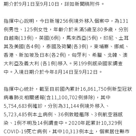
期介於9月1日至9月10日，詳如新聞稿附件。
指揮中心說明，今日新增256例境外移入個案中，為131
例男性、125例女性，年齡介於未滿5歲至80多歲，分別
自越南(13例)，英國(6例)，馬來西亞(5例)，印尼、土耳
其及美國(各4例)，泰國及荷蘭(各3例)，柬埔寨、挪威、
香港、新加坡及日本(各2例)，匈牙利、希臘、北韓、澳
大利亞及義大利 (各1例)移入。另199例感染國家調查
中。入境日期介於今年8月14日至9月12日。
指揮中心統計，截至目前國內累計16,861,750例新型冠狀
病毒肺炎相關通報(含11,100,702例排除)，其中
5,754,683例確診，分別為31,144例境外移入、
5,723,485例本土病例、36例敦睦艦隊、3例航空器感
染、1例不明及14例調查中。2020年起累計10,329例
COVID-19死亡病例，其中10,313例本土，個案居住縣市