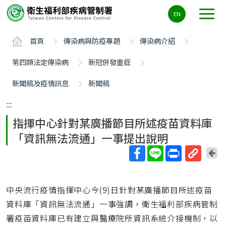
主
EN
要
內
首頁
傳染病與防疫專題
傳染病介紹
容
區
第四類法定傳染病
新冠併發重症
ALT+C
新聞稿及疫情訊息
新聞稿
:::
指揮中心針對某廣播節目所述疫苗資料庫
「資訊無法流通」一事提出說明
回
上
取
一
得
頁
中央流行疫情指揮中心今(9)日針對某廣播節目所述疫苗
短
網
資料庫「資訊無法流通」一事強調，衛生福利部疾病管制
址
署疫苗資料庫已有建立與醫療院所資訊系統介接機制，以