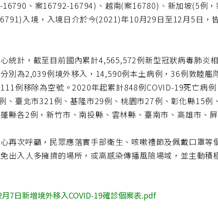
9-16790、案16792-16794)、越南(案16780)、新加坡(5例
16791)入境，入境日介於今(2021)年10月29日至12月
。
心統計，截至目前國內累計4,565,572例新型冠狀病毒肺炎相關通報
分別為2,039例境外移入，14,590例本土病例，36例敦睦
111例移除為空號。2020年起累計848例COVID-19死
2例、臺北市321例、基隆市29例、桃園市27例、彰化縣15
蓮縣各2例，新竹市、南投縣、雲林縣、臺南市、高雄市、屏
中心再次呼籲，民眾應落實手部衛生、咳嗽禮節及佩戴口罩等
避免出入人多擁擠的場所，或高感染傳播風險場域，並主動積
2月7日新增境外移入COVID-19確診個案表.pdf