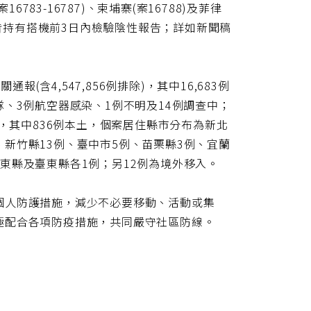
，案16783-16787)、柬埔寨(案16788)及菲律
5日，皆持有搭機前3日內檢驗陰性報告；詳如新聞稿
(含4,547,856例排除)，其中16,683例
艦隊、3例航空器感染、1例不明及14例調查中；
亡病例，其中836例本土，個案居住縣市分布為新北
例、新竹縣13例、臺中市5例、苗栗縣3例、宜蘭
東縣及臺東縣各1例；另12例為境外移入。
個人防護措施，減少不必要移動、活動或集
極配合各項防疫措施，共同嚴守社區防線。