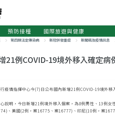
預防接種
國際旅遊與健康
紹
第四類法定傳染病
新冠併發重症
新聞稿及疫情訊息
增21例COVID-19境外移入確定病
行疫情指揮中心今(7)日公布國內新增21例COVID-19境
心說明，今日新增21例境外移入個案，為8例男性、13例女
774)、美國(2例，案16775、案16777)、印尼(10例，案16776