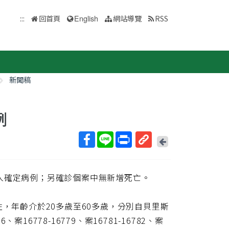
:::
回首頁
English
網站導覽
RSS
新聞稿
例
回
上
取
一
得
頁
外移入確定病例；另確診個案中無新增死亡。
短
網
址
性，年齡介於20多歲至60多歲，分別自貝里斯
、案16778-16779、案16781-16782、案