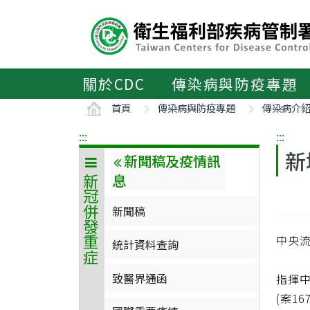
主
要
內
容
區
關於CDC
傳染病與防疫專題
ALT+C
首頁
傳染病與防疫專題
傳染病介
:::
:::
新
新聞稿及疫情訊
息
新冠併發重症
新聞稿
中央流
統計資料查詢
致醫界通函
指揮中
(案16