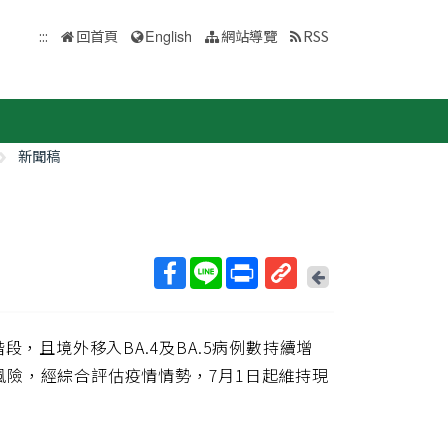
:::
回首頁
English
網站導覽
RSS
新聞稿
回
上
取
一
得
頁
，且境外移入BA.4及BA.5病例數持續增
短
網
險，經綜合評估疫情情勢，7月1日起維持現
址