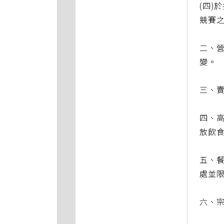
(四)
競賽
二、
變。
三、
四、高
放飲
五、
處並
六、