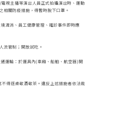
組/電視主播等演出人員正式拍攝演出時、運動
關之相關防疫措施，得暫時脫下口罩。
環境清消、員工健康管理、確診事件即時應
人流管制；開放試吃。
通運輸：於運具內(車廂、船舶、航空器)開
席不得逐桌敬酒敬茶。違反上述措施者依法裁