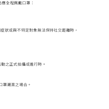
仍應全程佩戴口罩：
關症狀或與不特定對象無法保持社交距離時，
活動之正式拍攝或進行時。
使口罩潮濕之場合。