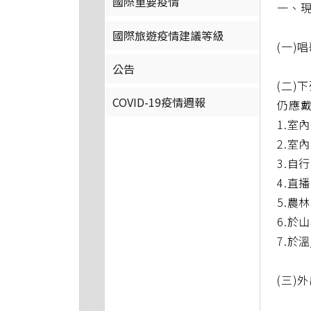
國際重要疫情
一、
國際旅遊疫情建議等級
(一)
公告
(二
COVID-19疫情週報
仍應
1.室
2.室
3.自
4.
5.農
6.於
7.於
(三)