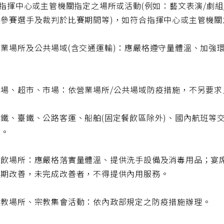
於指揮中心或主管機關指定之場所或活動(例如：藝文表演/劇
之參賽選手及裁判於比賽期間等)，如符合指揮中心或主管機
營業場所及公共場域(含交通運輸)：應嚴格遵守量體溫、加強
賣場、超市、市場：依營業場所/公共場域防疫措施，不另要求
鐵、臺鐵、公路客運、船舶(固定餐飲區除外)、國內航班等交
食。
餐飲場所：應嚴格落實量體溫、提供洗手設備及消毒用品；宴
限期改善，未完成改善者，不得提供內用服務。
宗教場所、宗教集會活動：依內政部規定之防疫措施辦理。