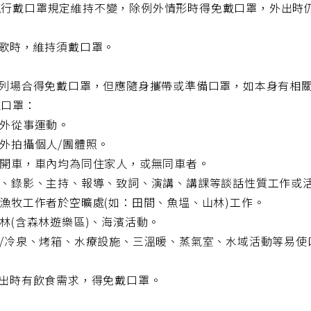
現行戴口罩規定維持不變，除例外情形時得免戴口罩，外出時
唱歌時，維持須戴口罩。
)下列場合得免戴口罩，但應隨身攜帶或準備口罩，如本身有相
戴口罩：
內外從事運動。
內外拍攝個人/團體照。
行開車，車內均為同住家人，或無同車者。
直播、錄影、主持、報導、致詞、演講、講課等談話性質工作或
林漁牧工作者於空曠處(如：田間、魚塭、山林)工作。
山林(含森林遊樂區)、海濱活動。
溫/冷泉、烤箱、水療設施、三溫暖、蒸氣室、水域活動等易
外出時有飲食需求，得免戴口罩。