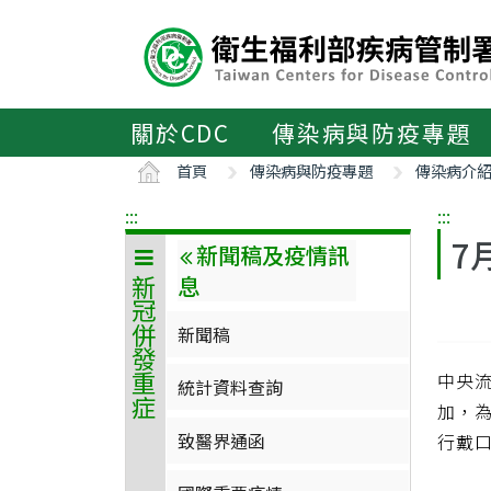
主
要
內
容
區
關於CDC
傳染病與防疫專題
ALT+C
首頁
傳染病與防疫專題
傳染病介
:::
:::
7
新聞稿及疫情訊
息
新冠併發重症
新聞稿
中央流
統計資料查詢
加，
致醫界通函
行戴