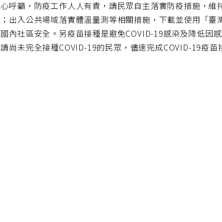
中心呼籲，防疫工作人人有責，請民眾自主落實防疫措施，維
離；出入公共場域落實體溫量測等相關措施，下載並使用「臺灣
國內社區安全。另疫苗接種是避免COVID-19感染及降低
請尚未完全接種COVID-19的民眾，儘速完成COVID-19