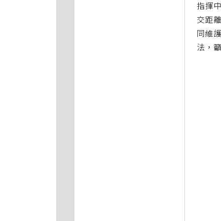
指揮
交距
同維護
法，籲