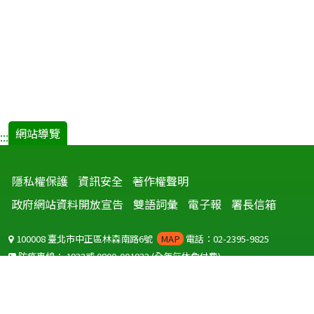
網站導覽
:::
隱私權保護
資訊安全
著作權聲明
政府網站資料開放宣告
雙語詞彙
電子報
署長信箱
100008 臺北市中正區林森南路6號
MAP
電話：02-2395-9825
防疫專線：
1922
或
0800-001922
(全年無休免付費)
聽語障服務免付費傳真：
0800-655955
國外可撥打
+886-800-001922
(自國外撥打回國須自付國際電話費用)
Copyright © 2026 衛生福利部 疾病管制署. All rights reserved.