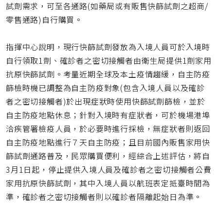
試劑需求，可至各通路(如藥局或有販售快篩試劑之超商/
零售通路)自行購買。
指揮中心說明，現行快篩試劑發放為入境人員可於入境時
自行領取1劑、確診者之密切接觸者由衛生局提供1劑家用
抗原快篩試劑。考量近期全球及本土疫情趨緩，自主防疫
篩檢時機已調整為自主防疫對象(包含入境人員以及確診
者之密切接觸者)於出現症狀時使用快篩試劑篩檢，並於
自主防疫地點休息；針對入境時有症狀者，可於機場港埠
洽疾管署檢疫人員，於必要時進行採檢，無症狀者則返回
自主防疫地點進行７天自主防疫；且目前國內販售家用快
篩試劑通路普及，民眾購買便利，經綜合上述評估，將自
3月1日起，停止提供入境人員及確診者之密切接觸者公費
家用抗原快篩試劑，其中入境人員以航班表定抵臺時間為
準，確診者之密切接觸者則以確診者隔離起始日為準。