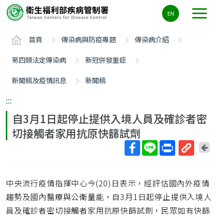
主
EN
要
內
首頁
傳染病與防疫專題
傳染病介紹
容
區
第四類法定傳染病
新冠併發重症
ALT+C
新聞稿及疫情訊息
新聞稿
:::
自3月1日起停止提供入境人員及確診者密
切接觸者家用抗原快篩試劑
回
上
取
一
得
頁
中央流行疫情指揮中心今(20)日表示，經評估國內外疫情
短
網
趨勢及國內醫療與公衛量能，自3月1日起停止提供入境人
址
員及確診者密切接觸者家用抗原快篩試劑，民眾如有快篩