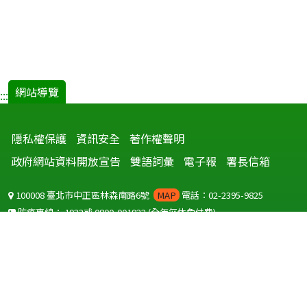
網站導覽
:::
隱私權保護
資訊安全
著作權聲明
政府網站資料開放宣告
雙語詞彙
電子報
署長信箱
100008 臺北市中正區林森南路6號
MAP
電話：02-2395-9825
防疫專線：
1922
或
0800-001922
(全年無休免付費)
聽語障服務免付費傳真：
0800-655955
國外可撥打
+886-800-001922
(自國外撥打回國須自付國際電話費用)
Copyright © 2026 衛生福利部 疾病管制署. All rights reserved.