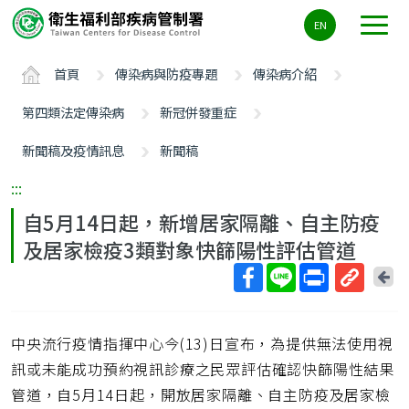
主
EN
要
內
首頁
傳染病與防疫專題
傳染病介紹
容
區
第四類法定傳染病
新冠併發重症
ALT+C
新聞稿及疫情訊息
新聞稿
:::
自5月14日起，新增居家隔離、自主防疫
及居家檢疫3類對象快篩陽性評估管道
回
上
取
一
得
頁
中央流行疫情指揮中心今(13)日宣布，為提供無法使用視
短
網
訊或未能成功預約視訊診療之民眾評估確認快篩陽性結果
址
管道，自5月14日起，開放居家隔離、自主防疫及居家檢