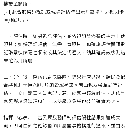
攜帶至診所。
(四)配合於醫師視訊或現場評估時出示判讀陽性之檢測卡
匣/檢測片。
二、評估時，如採視訊評估，並依視訊診療醫師指示上傳
照片；如採現場評估，無需上傳照片，但建議評估醫師電
話聯繫快篩陽性個案或其法定代理人，請其確認該檢測結
果確為其所屬。
三、評估後，醫病已對快篩陽性結果達成共識，請民眾配
合將檢測卡匣/檢測片銷毀或塗毀。若由親友帶至診所評
估，則交由醫事人員處理；若是於家中遠端評估，則依居
家照護垃圾清理原則，以雙層垃圾袋包裝並確實密封。
指揮中心表示，當民眾及醫師對評估陽性結果如達成共
識，即可由評估確認醫師所屬醫事機構進行通報，並由系