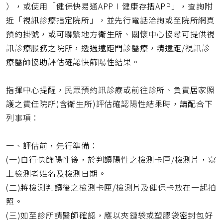
），或使用「健保快易通APP∣健康存摺APP」，查詢附
近「視訊診療指定院所」，並先行電話洽詢或至院所網頁
預約掛號，或可聯繫地方衛生所、關懷中心協尋可提供視
訊診療服務之院所，透過遠距門診醫療，請遠距/視訊診
療醫師協助評估確認快篩陽性結果。
指揮中心提醒，民眾預約訊診療或前往診所、負責居家照
護之責任院所(含衛生所)評估確認陽性結果時，請配合下
列事項：
一、評估前，先行準備：
(一)自行快篩陽性後，於判讀陽性之檢測卡匣/檢測片，寫
上檢測者姓名及檢測日期。
(二)將檢測判讀後之檢測卡匣/檢測片及健保卡放在一起拍
照。
(三)如至診所請醫師確認，應以夾鏈袋或塑膠袋密封包好