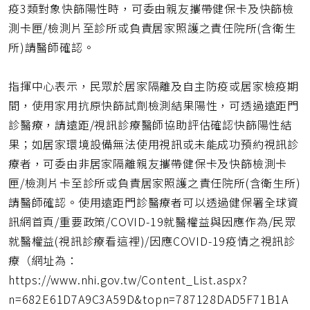
疫3類對象快篩陽性時，可委由親友攜帶健保卡及快篩檢
測卡匣/檢測片至診所或負責居家照護之責任院所(含衛生
所)請醫師確認。
指揮中心表示，民眾於居家隔離及自主防疫或居家檢疫期
間，使用家用抗原快篩試劑檢測結果陽性，可透過遠距門
診醫療，請遠距/視訊診療醫師協助評估確認快篩陽性結
果；如居家環境設備無法使用視訊或未能成功預約視訊診
療者，可委由非居家隔離親友攜帶健保卡及快篩檢測卡
匣/檢測片卡至診所或負責居家照護之責任院所(含衛生所)
請醫師確認。使用遠距門診醫療者可以透過健保署全球資
訊網首頁/重要政策/COVID-19就醫權益與因應作為/民眾
就醫權益(視訊診療看這裡)/因應COVID-19疫情之視訊診
療（網址為：
https://www.nhi.gov.tw/Content_List.aspx?
n=682E61D7A9C3A59D&topn=787128DAD5F71B1A