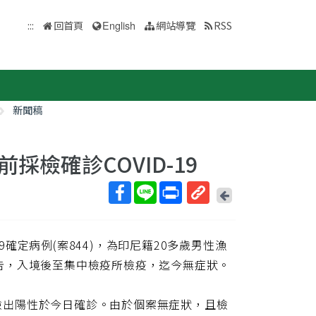
:::
回首頁
English
網站導覽
RSS
新聞稿
檢確診COVID-19
回
上
取
一
得
頁
9確定病例(案844)，為印尼籍20多歲男性漁
短
網
性報告，入境後至集中檢疫所檢疫，迄今無症狀。
址
因檢出陽性於今日確診。由於個案無症狀，且檢