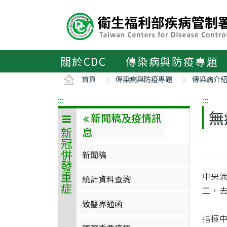
主
要
內
容
區
關於CDC
傳染病與防疫專題
ALT+C
首頁
傳染病與防疫專題
傳染病介
:::
:::
無
新聞稿及疫情訊
息
新冠併發重症
新聞稿
中央流
統計資料查詢
工，去
致醫界通函
指揮中