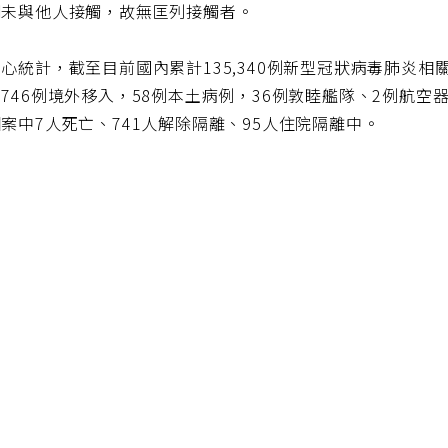
間未與他人接觸，故無匡列接觸者。
心統計，截至目前國內累計135,340例新型冠狀病毒肺炎相關通
746例境外移入，58例本土病例，36例敦睦艦隊、2例航空器
案中7人死亡、741人解除隔離、95人住院隔離中。