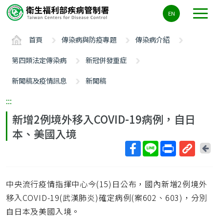
主
EN
要
內
首頁
傳染病與防疫專題
傳染病介紹
容
區
第四類法定傳染病
新冠併發重症
ALT+C
新聞稿及疫情訊息
新聞稿
:::
新增2例境外移入COVID-19病例，自日
本、美國入境
回
上
取
一
得
頁
中央流行疫情指揮中心今(15)日公布，國內新增2例境外
短
網
移入COVID-19(武漢肺炎)確定病例(案602、603)，分別
址
自日本及美國入境。