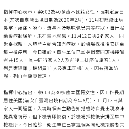
指揮中心表示，案602為40多歲本國籍女性，長期定居日
本(前次自臺灣出境日期為2020年2月)，11月初陸續出現
鼻塞、頭痛、噁心、流鼻水及嗅味覺異常等症狀，自行服
藥後症狀緩解，未在當地就醫。11月12日與2名家人一同
返臺探親，入境時主動告知有症狀，於機場採檢後安排至
集中檢疫所，今日確診。衛生單位已掌握個案同班機接觸
者共15人，其中同行家人2人及前後二排座位旅客1人，
列居家隔離；機組員11人及專車司機1人，因有適當防
護，列自主健康管理。
指揮中心指出，案603為30多歲本國籍女性，因工作長期
居住美國(前次自臺灣出境日期為今年8月)，11月13日與
家人一同返國，入境時個案主動告知搭機時自覺出現嗅味
覺異常情形，但下機後即恢復，於機場採檢後安排至集中
檢疫所，今日確診。衛生單位已掌握個案同班機接觸者共