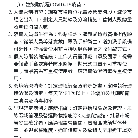
制)，並鼓勵接種COVID-19疫苗。
人流管制措施：調整市場攤位配置及營業時段，減少市
場之出入口、劃定人員動線及分流措施，管制人數總量
及單位時間人數。
落實人員衛生行為：張貼標語、海報或透過廣播提醒顧
客、從業人員等落實戴口罩及手部衛生，增加洗手設備
可近性，並儘量使用非直接與顧客接觸之收付款方式。
個人防護裝備建議：工作人員需佩戴口罩及面罩，視需
要佩戴手套或穿著防水圍裙，拋棄式口罩不可重複使
用；面罩若為可重複使用者，應確實清潔消毒後重複使
用。
環境清潔消毒：訂定環境清潔及消毒計畫，定時執行環
境清潔及消毒，每天至少1次以上，並增加公共廁所衛
生清潔及消毒頻率。
出現確定病例之應變措施：訂定包括風險對象管理、風
險區域管理及營運降載措施等3大應變措施，批發市場
若發生確診者，應通報主管機關，風險區域須暫停營
業，並視影響程度，通知供應人及承銷人至鄰近市場交
易。