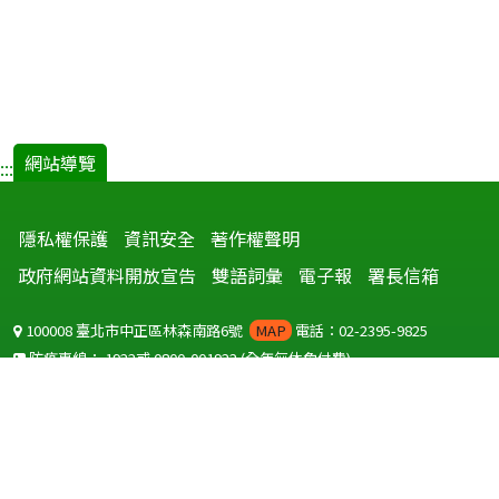
網站導覽
:::
隱私權保護
資訊安全
著作權聲明
政府網站資料開放宣告
雙語詞彙
電子報
署長信箱
100008 臺北市中正區林森南路6號
MAP
電話：02-2395-9825
防疫專線：
1922
或
0800-001922
(全年無休免付費)
聽語障服務免付費傳真：
0800-655955
國外可撥打
+886-800-001922
(自國外撥打回國須自付國際電話費用)
Copyright © 2026 衛生福利部 疾病管制署. All rights reserved.