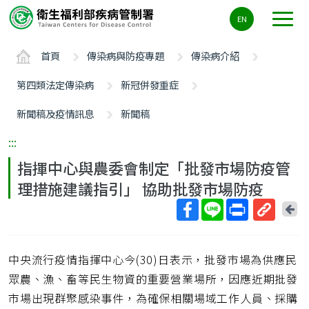
主
EN
要
內
首頁
傳染病與防疫專題
傳染病介紹
容
區
第四類法定傳染病
新冠併發重症
ALT+C
新聞稿及疫情訊息
新聞稿
:::
指揮中心與農委會制定「批發市場防疫管
理措施建議指引」 協助批發市場防疫
回
上
取
一
得
頁
中央流行疫情指揮中心今(30)日表示，批發市場為供應民
短
網
眾農、漁、畜等民生物資的重要營業場所，因應近期批發
址
市場出現群聚感染事件，為確保相關場域工作人員、採購