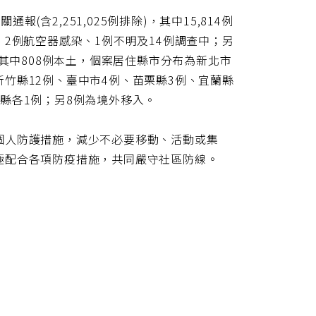
(含2,251,025例排除)，其中15,814例
隊、2例航空器感染、1例不明及14例調查中；另
病例，其中808例本土，個案居住縣市分布為新北市
、新竹縣12例、臺中市4例、苗栗縣3例、宜蘭縣
縣各1例；另8例為境外移入。
個人防護措施，減少不必要移動、活動或集
極配合各項防疫措施，共同嚴守社區防線。