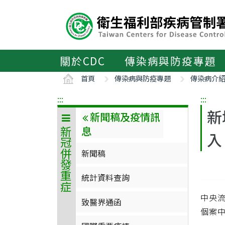
主
要
內
容
區
關於CDC
傳染病與防疫專題
ALT+C
首頁
傳染病與防疫專題
傳染病介
:::
:::
新
新聞稿及疫情訊
息
新冠併發重症
入
新聞稿
統計資料查詢
中央流
致醫界通函
個案中