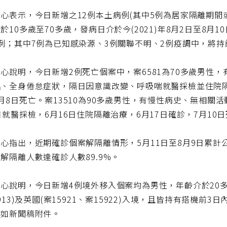
心表示，今日新增之12例本土病例(其中5例為居家隔離期間
於10多歲至70多歲，發病日介於今(2021)年8月2日至8月
例；其中7例為已知感染源、3例關聯不明、2例疫調中，將
心說明，今日新增2例死亡個案中，案6581為70多歲男性，
、全身倦怠症狀，隔日因意識改變、呼吸喘就醫採檢並住院隔離
月8日死亡。案13510為90多歲男性，有慢性病史、無相關
日就醫採檢，6月16日住院隔離治療，6月17日確診，7月10
心指出，近期確診個案解隔離情形，5月11日至8月9日累計公布1
解隔離人數達確診人數89.9%。
心說明，今日新增4例境外移入個案均為男性，年齡介於20多歲
5913)及英國(案15921、案15922)入境，且皆持有搭機前
詳如新聞稿附件。