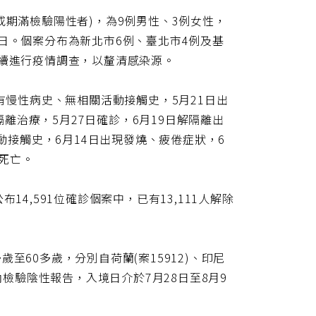
或期滿檢驗陽性者)，為9例男性、3例女性，
10日。個案分布為新北市6例、臺北市4例及基
持續進行疫情調查，以釐清感染源。
有慢性病史、無相關活動接觸史，5月21日出
治療，5月27日確診，6月19日解隔離出
活動接觸史，6月14日出現發燒、疲倦症狀，6
日死亡。
4,591位確診個案中，已有13,111人解除
至60多歲，分別自荷蘭(案15912)、印尼
3日內檢驗陰性報告，入境日介於7月28日至8月9