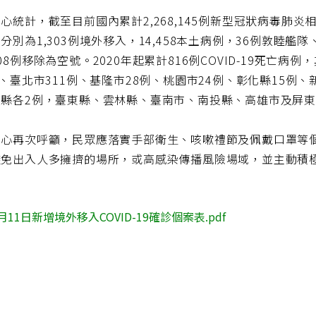
心統計，截至目前國內累計2,268,145例新型冠狀病毒肺炎相關通報
分別為1,303例境外移入，14,458本土病例，36例敦睦艦
08例移除為空號。2020年起累計816例COVID-19死亡
例、臺北市311例、基隆市28例、桃園市24例、彰化縣15例
縣各2例，臺東縣、雲林縣、臺南市、南投縣、高雄市及屏東
中心再次呼籲，民眾應落實手部衛生、咳嗽禮節及佩戴口罩等
避免出入人多擁擠的場所，或高感染傳播風險場域，並主動積
月11日新增境外移入COVID-19確診個案表.pdf