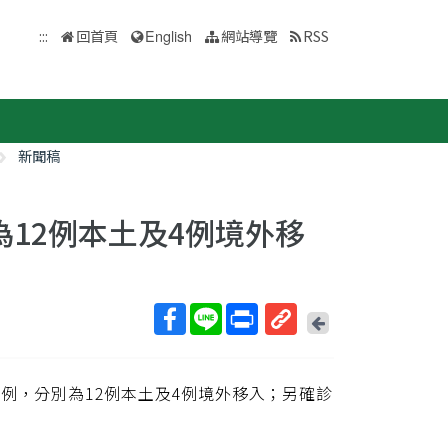
:::
回首頁
English
網站導覽
RSS
新聞稿
別為12例本土及4例境外移
回
上
取
一
得
頁
定病例，分別為12例本土及4例境外移入；另確診
短
網
址