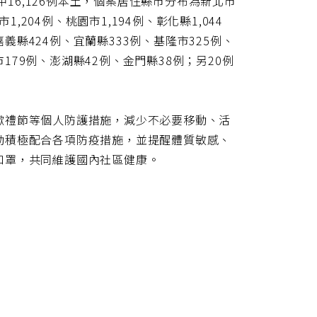
，其中16,126例本土，個案居住縣市分布為新北市
市1,204例、桃園市1,194例、彰化縣1,044
嘉義縣424例、宜蘭縣333例、基隆市325例、
市179例、澎湖縣42例、金門縣38例；另20例
嗽禮節等個人防護措施，減少不必要移動、活
動積極配合各項防疫措施，並提醒體質敏感、
口罩，共同維護國內社區健康。