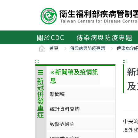
主
要
內
容
區
關於CDC
傳染病與防疫專題
ALT+C
首頁
傳染病與防疫專題
傳染病介
:::
:::
新
新聞稿及疫情訊
息
新冠併發重症
及
新聞稿
統計資料查詢
中央流
致醫界通函
境外移