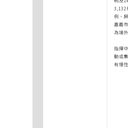
明及1
3,1
例、屏
嘉義市
為境
指揮
動或
有慢