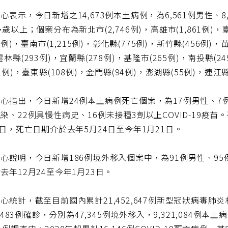
心表示，今日新增之14,673例本土病例，為6,561例男性、
多歲以上；個案分布為新北市(2,746例)，高雄市(1,861例)，臺
95例)，臺南市(1,215例)，彰化縣(775例)，新竹縣(456例)，
雲林縣(293例)，宜蘭縣(278例)，基隆市(265例)，南投縣(2
52例)，臺東縣(108例)，金門縣(94例)，澎湖縣(55例)，連江縣
心指出，今日新增24例本土病例死亡個案，為17例男性、7
染、22例具慢性病史、16例未接種3劑以上COVID-19疫苗。確診
9日，死亡日期介於去年5月24日至今年1月21日。
心說明，今日新增186例境外移入個案中，為91例男性、95
去年12月24至今年1月23日。
心統計，截至目前國內累計21,452,647例新型冠狀病毒肺炎相關
68,483例確診，分別為47,345例境外移入，9,321,084