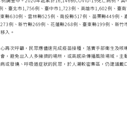
4例調查中。2020年起累計16,146例COVID-19死亡病例
32例、臺北市1,756例、臺中市1,723例、高雄市1,602例、臺南
東縣630例、雲林縣525例、南投縣517例、苗栗縣449例、
273例、新竹縣269例、花蓮縣268例、臺東縣199例、新竹
外移入。
中心再次呼籲，民眾應儘速完成疫苗接種，落實手部衛生及咳
集會，避免出入人多擁擠的場所，或高感染傳播風險場域，主
性病或發燒、呼吸道症狀的民眾，於人潮較密集區，仍建議戴