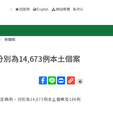
:::
回首頁
English
網站導覽
RSS
新聞稿
，分別為14,673例本土個案
回
上
取
一
得
頁
確定病例，分別為14,673例本土個案及186例
短
網
址