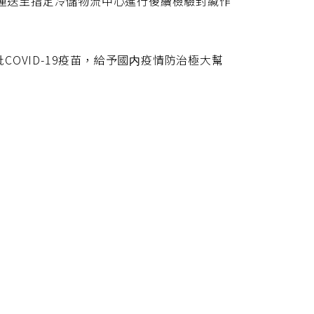
接運送至指定冷儲物流中心進行後續檢驗封緘作
OVID-19疫苗，給予國内疫情防治極大幫