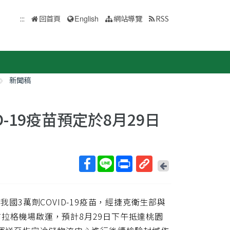
:::
回首頁
English
網站導覽
RSS
新聞稿
ID-19疫苗預定於8月29日
回
上
取
一
得
頁
我國3萬劑COVID-19疫苗，經捷克衛生部與
短
網
拉格機場啟運，預計8月29日下午抵達桃園
址