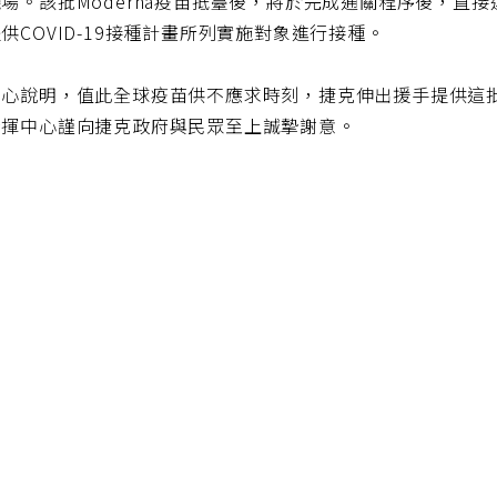
場。該批Moderna疫苗抵臺後，將於完成通關程序後，直
供COVID-19接種計畫所列實施對象進行接種。
心說明，值此全球疫苗供不應求時刻，捷克伸出援手提供這批C
指揮中心謹向捷克政府與民眾至上誠摯謝意。