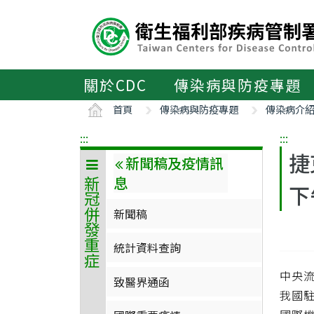
主
要
內
容
區
關於CDC
傳染病與防疫專題
ALT+C
首頁
傳染病與防疫專題
傳染病介
:::
:::
捷
新聞稿及疫情訊
息
新冠併發重症
下
新聞稿
統計資料查詢
中央流
致醫界通函
我國駐