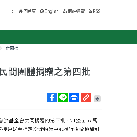
:::
回首頁
English
網站導覽
RSS
新聞稿
民間團體捐贈之第四批
回
上
取
一
得
頁
慈濟基金會共同捐贈的第四批BNT疫苗67萬
短
網
直接運送至指定冷儲物流中心進行後續檢驗封
址