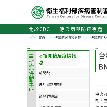
主
要
內
容
區
關於CDC
傳染病與防疫專題
ALT+C
首頁
傳染病與防疫專題
傳染病介
:::
:::
台
新聞稿及疫情訊
息
新冠併發重症
B
新聞稿
統計資料查詢
中央流
致醫界通函
劑，