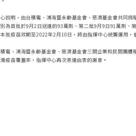
業。
心說明，由台積電、鴻海暨永齡基金會、慈濟基金會共同捐贈的B
別為首批於9月2日送達的93萬劑、第二批9月9日91萬劑、第
本批疫苗效期至2022年2月10日，將由指揮中心統籌運用
台積電、鴻海暨永齡基金會、慈濟基金會三間企業和民間團體
臺灣疫苗覆蓋率，指揮中心再次表達由衷的謝意。