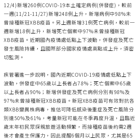
網
12/4)新增260例COVID-19本土確定病例(併發症)，較前
址
一週(11/21-11/27)新增248例上升，新增病例中98%未
曾接種新冠XBB疫苗。另上週新增31例死亡病例，較前一
週新增18例上升，新增死亡個案中97%未曾接種新冠
XBB疫苗。近期國內疫情處低點上下波動，併發症及死亡
發生風險持續，且國際部分國家疫情處高點或上升，須密
切監測。
疾管署進一步說明，國內近期COVID-19疫情處低點上下
波動，併發症中65歲以上長者占78%；死亡個案中65歲
以上長者占90%；新增併發症及死亡病例分別有98%及
97%未曾接種新冠XBB疫苗。新冠XBB疫苗可有效對抗各
類XBB變異株病毒，推估可降低感染後重症及死亡風險分
別達50%及61%，考量新冠可能在冬季再度升溫，且臨近
歲末年初民眾探親旅遊活動頻繁，而接種疫苗後約需2週
後才會產生保護力，因此提醒6個月以上民眾，尤其是65