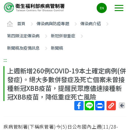
主
EN
要
內
首頁
傳染病與防疫專題
傳染病介紹
容
區
第四類法定傳染病
新冠併發重症
ALT+C
新聞稿及疫情訊息
新聞稿
:::
上週新增260例COVID-19本土確定病例(併
發症)。絕大多數併發症及死亡個案未曾接
種新冠XBB疫苗，提醒民眾應儘速接種新
冠XBB疫苗，降低重症死亡風險
回
上
取
一
得
頁
疾病管制署(下稱疾管署)今(5)日公布國內上週(11/28-
短