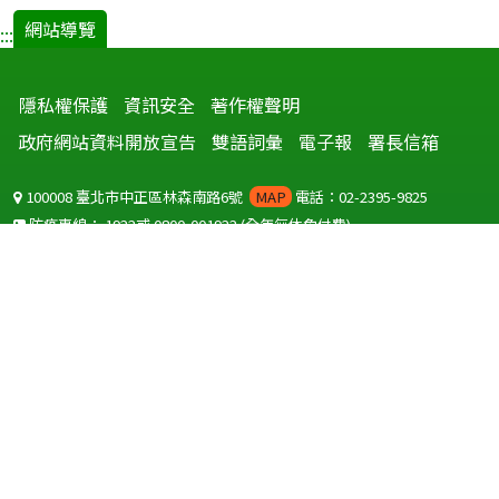
網站導覽
:::
隱私權保護
資訊安全
著作權聲明
政府網站資料開放宣告
雙語詞彙
電子報
署長信箱
100008 臺北市中正區林森南路6號
MAP
電話：02-2395-9825
防疫專線：
1922
或
0800-001922
(全年無休免付費)
聽語障服務免付費傳真：
0800-655955
國外可撥打
+886-800-001922
(自國外撥打回國須自付國際電話費用)
Copyright © 2026 衛生福利部 疾病管制署. All rights reserved.
本網站建議使用 IE10 以上版本瀏覽器及以1920x1080解析度，以獲得最
佳瀏覽體驗。