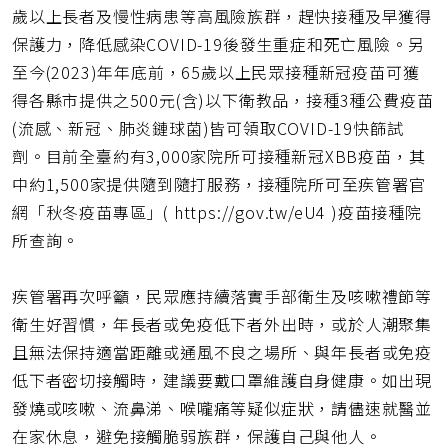
歲以上長者及慢性病患等高風險族群，趕快接種及早獲得
保護力，降低感染COVID-19後發生重症和死亡風險。另
至今(2023)年年底前，65歲以上民眾接種新冠疫苗可獲
得各縣市提供之500元(含)以下衛教品，接種3種公費疫苗
(流感、新冠、肺炎鏈球菌)皆可領取COVID-19快篩試
劑。目前全臺約有3,000家院所可接種新冠XBB疫苗，其
中約1,500家提供隨到隨打服務，接種院所可至疾管署官
網「秋冬疫苗專區」( https://gov.tw/eU4 )疫苗接種院
所查詢。
疾管署再次呼籲，民眾應持續落實手部衛生及咳嗽禮節等
衛生好習慣，年長者或免疫低下者外出時，或於人潮聚集
且無法保持適當距離或通風不良之場所、與年長者或免疫
低下者密切接觸時，建議要戴口罩維護自身健康。如出現
發燒或咳嗽、流鼻涕、喉嚨痛等疑似症狀，請儘速就醫並
在家休息，避免接觸脆弱族群，保護自己與他人。