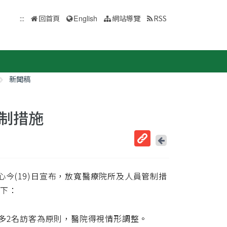
:::
回首頁
English
網站導覽
RSS
新聞稿
制措施
回
上
取
一
得
頁
中心今(19)日宣布，放寬醫療院所及人員管制措
短
網
如下：
址
至多2名訪客為原則，醫院得視情形調整。