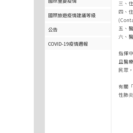
國際重要疫情
三、住
四、住
國際旅遊疫情建議等級
(Cont
五、
公告
六、醫
COVID-19疫情週報
指揮
且醫
民眾
有關「
性肺