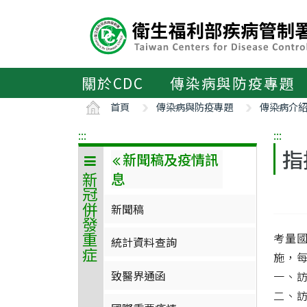
主
要
內
容
區
關於CDC
傳染病與防疫專題
ALT+C
首頁
傳染病與防疫專題
傳染病介
:::
:::
指
新聞稿及疫情訊
息
新冠併發重症
新聞稿
考量國
統計資料查詢
施，
致醫界通函
一、
二、訪