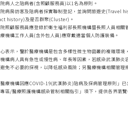
院病人之陪病者(含照顧服務員)以1名為原則。
院病房訪客及陪病者採實聯制登記，並詢問旅遊史(Travel histo
act history)及是否群聚(Cluster)。
醫院照顧服務員應登錄於衛生福利部長照機構暨長照人員相關
療機構工作人員(含外包人員)應穿戴適當個人防護裝備。
中心表示，鑒於醫療機構是包含多樣性微生物菌叢的複雜環境
療機構病人具有急性或慢性病、年長等因素，若感染武漢肺炎
，避免不必要的探視，以降低感染風險；另醫療機構相關管理
醫療機構因應COVID-19(武漢肺炎)陪病及探病管理原則
炎專區/醫療照護機構感染管制相關指引」項下，提供各界瀏覽