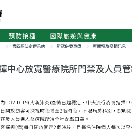
預防接種
國際旅遊與健康
紹
第四類法定傳染病
新冠併發重症
新聞稿及疫情訊息
揮中心放寬醫療院所門禁及人員管
內COVID-19(武漢肺炎)疫情已趨穩定，中央流行疫情指揮
每日開放訪客可探視時段增至2個時段，不限病房科別，說明
訪客及人員進入醫療院所須全程配戴口罩。
客探視(病)每日開放固定2個時段，且每名住院病人每次以