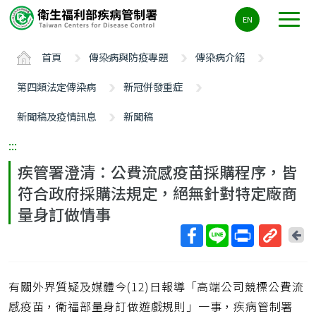
主
EN
要
內
首頁
傳染病與防疫專題
傳染病介紹
容
區
第四類法定傳染病
新冠併發重症
ALT+C
新聞稿及疫情訊息
新聞稿
:::
疾管署澄清：公費流感疫苗採購程序，皆
符合政府採購法規定，絕無針對特定廠商
量身訂做情事
回
上
取
一
得
頁
有關外界質疑及媒體今(12)日報導「高端公司競標公費流
短
網
感疫苗，衛福部量身訂做遊戲規則」一事，疾病管制署