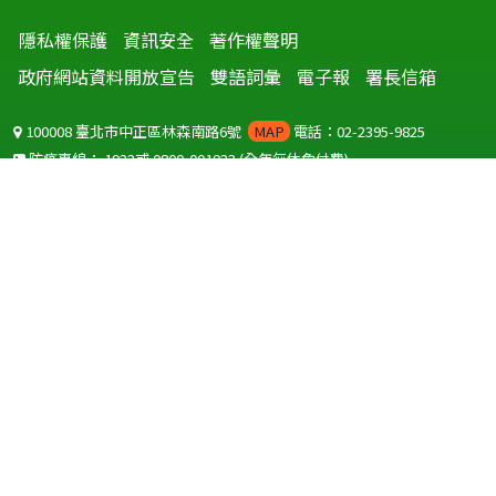
隱私權保護
資訊安全
著作權聲明
政府網站資料開放宣告
雙語詞彙
電子報
署長信箱
100008 臺北市中正區林森南路6號
MAP
電話：02-2395-9825
防疫專線：
1922
或
0800-001922
(全年無休免付費)
聽語障服務免付費傳真：
0800-655955
國外可撥打
+886-800-001922
(自國外撥打回國須自付國際電話費用)
Copyright © 2026 衛生福利部 疾病管制署. All rights reserved.
本網站建議使用 IE10 以上版本瀏覽器及以1920x1080解析度，以獲得最
佳瀏覽體驗。
為提供使用者有文書軟體選擇的權利，本網站提供ODF開放文件格式，
建議您安裝免費開源軟體
(https://www.ndc.gov.tw/cp.aspx?
n=32A75A78342B669D)
或以您慣用的軟體開啟文件。