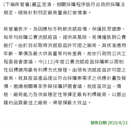
址
(下稱疾管署)嚴正澄清，相關採購程序皆符合政府採購法
規定，絕無針對特定廠商量身訂做情事。
疾管署表示，為因應秋冬時節流感疫情，保護民眾健康，
每年均採購公費流感疫苗，提供高風險、易傳播族群公費
施打。由於目前取得流感疫苗許可證之廠商，其核准適用
年齡、單價及最大供貨量等均有差異，故依行政院公共工
程委員會建議，今(112)年度公費流感疫苗採購案以限制
性招標適用最有利標方式辦理，由領有流感疫苗許可證之
廠商，就其疫苗產品提出符合採購案需求之供應計畫及報
價，邀請相關專家參與採購評選會議，就疫苗效益、價
格、廠商能力及供貨穩定性等擇定最有利標廠商，以選出
履約品質最佳之廠商，俾發揮最大效益。
發佈日期 2023/4/12