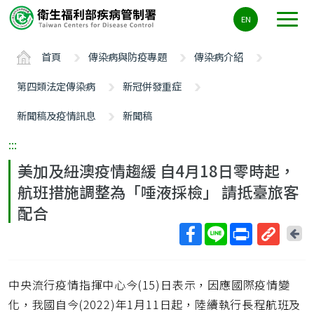
主
EN
要
內
首頁
傳染病與防疫專題
傳染病介紹
容
區
第四類法定傳染病
新冠併發重症
ALT+C
新聞稿及疫情訊息
新聞稿
:::
美加及紐澳疫情趨緩 自4月18日零時起，
航班措施調整為「唾液採檢」 請抵臺旅客
配合
回
上
取
一
得
頁
中央流行疫情指揮中心今(15)日表示，因應國際疫情變
短
網
化，我國自今(2022)年1月11日起，陸續執行長程航班及