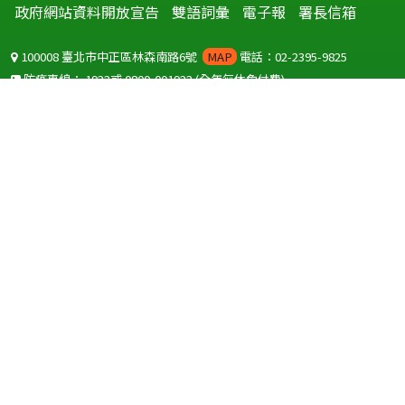
政府網站資料開放宣告
雙語詞彙
電子報
署長信箱
100008 臺北市中正區林森南路6號
MAP
電話：02-2395-9825
防疫專線：
1922
或
0800-001922
(全年無休免付費)
聽語障服務免付費傳真：
0800-655955
國外可撥打
+886-800-001922
(自國外撥打回國須自付國際電話費用)
Copyright © 2026 衛生福利部 疾病管制署. All rights reserved.
本網站建議使用 IE10 以上版本瀏覽器及以1920x1080解析度，以獲得最
佳瀏覽體驗。
為提供使用者有文書軟體選擇的權利，本網站提供ODF開放文件格式，
建議您安裝免費開源軟體
(https://www.ndc.gov.tw/cp.aspx?
n=32A75A78342B669D)
或以您慣用的軟體開啟文件。