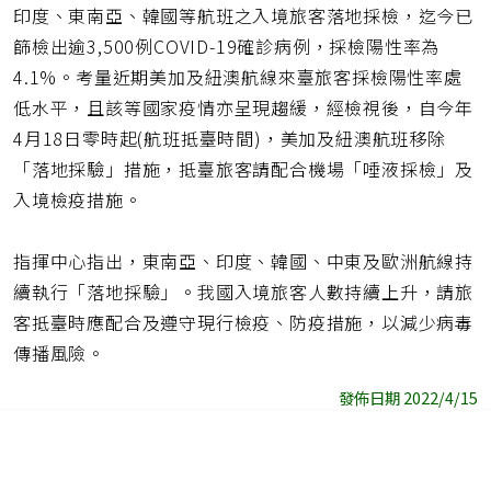
址
印度、東南亞、韓國等航班之入境旅客落地採檢，迄今已
篩檢出逾3,500例COVID-19確診病例，採檢陽性率為
4.1%。考量近期美加及紐澳航線來臺旅客採檢陽性率處
低水平，且該等國家疫情亦呈現趨緩，經檢視後，自今年
4月18日零時起(航班抵臺時間)，美加及紐澳航班移除
「落地採驗」措施，抵臺旅客請配合機場「唾液採檢」及
入境檢疫措施。
指揮中心指出，東南亞、印度、韓國、中東及歐洲航線持
續執行「落地採驗」。我國入境旅客人數持續上升，請旅
客抵臺時應配合及遵守現行檢疫、防疫措施，以減少病毒
傳播風險。
發佈日期 2022/4/15