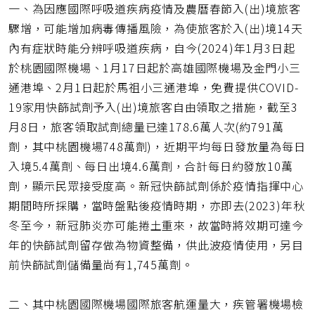
一、為因應國際呼吸道疾病疫情及農曆春節入(出)境旅客
驟增，可能增加病毒傳播風險，為使旅客於入(出)境14天
內有症狀時能分辨呼吸道疾病，自今(2024)年1月3日起
於桃園國際機場、1月17日起於高雄國際機場及金門小三
通港埠、2月1日起於馬祖小三通港埠，免費提供COVID-
19家用快篩試劑予入(出)境旅客自由領取之措施，截至3
月8日，旅客領取試劑總量已達178.6萬人次(約791萬
劑，其中桃園機場748萬劑)，近期平均每日發放量為每日
入境5.4萬劑、每日出境4.6萬劑，合計每日約發放10萬
劑，顯示民眾接受度高。新冠快篩試劑係於疫情指揮中心
期間時所採購，當時盤點後疫情時期，亦即去(2023)年秋
冬至今，新冠肺炎亦可能捲土重來，故當時將效期可達今
年的快篩試劑留存做為物資整備，供此波疫情使用，另目
前快篩試劑儲備量尚有1,745萬劑。
二、其中桃園國際機場國際旅客航運量大，疾管署機場檢