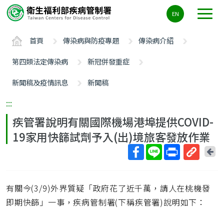
主
EN
要
內
首頁
傳染病與防疫專題
傳染病介紹
容
區
第四類法定傳染病
新冠併發重症
ALT+C
新聞稿及疫情訊息
新聞稿
:::
疾管署說明有關國際機場港埠提供COVID-
19家用快篩試劑予入(出)境旅客發放作業
回
上
取
一
得
頁
有關今(3/9)外界質疑「政府花了近千萬，請人在桃機發
短
網
即期快篩」一事，疾病管制署(下稱疾管署)說明如下：
址