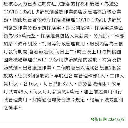
疫核心人力已專注於有症狀旅客的採檢和後送，為避免
COVID-19家用快篩試劑發放作業影響疾管署檢疫核心業
務，因此疾管署依政府採購法辦理COVID-19家用快篩試
劑發放作業勞務承攬採購案，採公開招標，採購案決標金
額為935萬元整。採購經費包括人員薪資、勞/健保、幹部
加給、教育訓練、制服等行政管理費用，服務內容為三個
月執行期間(含春節連假)每日上午7時至晚上11時於桃園
國際機場辦理COVID-19家用快篩試劑的發放、補貨及快
篩試劑入出倉搬運作業，二個航廈出入境均各設置2個發
放點，總共8個發放點。早晚班各需管理幹部1人，工作人
員15人，各16人，每日共計32人，依勞基法輪休，故單
月共需48人，每人每月薪資約4萬元，加上前述費用和行
政管理費用。採購過程均符合法令規定，絕無不法或圖利
之情事。
發佈日期 2024/3/9