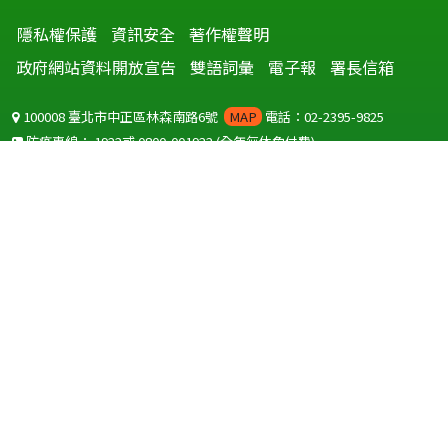
隱私權保護
資訊安全
著作權聲明
政府網站資料開放宣告
雙語詞彙
電子報
署長信箱
100008 臺北市中正區林森南路6號
MAP
電話：02-2395-9825
防疫專線：
1922
或
0800-001922
(全年無休免付費)
聽語障服務免付費傳真：
0800-655955
國外可撥打
+886-800-001922
(自國外撥打回國須自付國際電話費用)
Copyright © 2026 衛生福利部 疾病管制署. All rights reserved.
本網站建議使用 IE10 以上版本瀏覽器及以1920x1080解析度，以獲得最
佳瀏覽體驗。
為提供使用者有文書軟體選擇的權利，本網站提供ODF開放文件格式，
建議您安裝免費開源軟體
(https://www.ndc.gov.tw/cp.aspx?
n=32A75A78342B669D)
或以您慣用的軟體開啟文件。