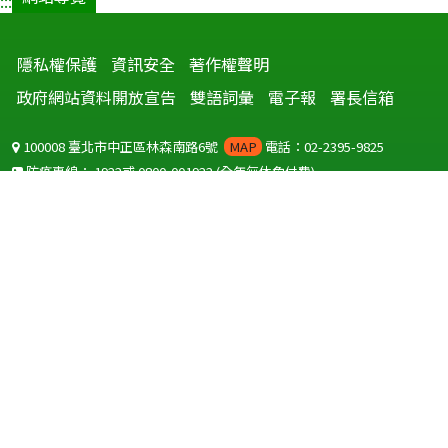
:::
隱私權保護
資訊安全
著作權聲明
政府網站資料開放宣告
雙語詞彙
電子報
署長信箱
100008 臺北市中正區林森南路6號
MAP
電話：02-2395-9825
防疫專線：
1922
或
0800-001922
(全年無休免付費)
聽語障服務免付費傳真：
0800-655955
國外可撥打
+886-800-001922
(自國外撥打回國須自付國際電話費用)
Copyright © 2026 衛生福利部 疾病管制署. All rights reserved.
本網站建議使用 IE10 以上版本瀏覽器及以1920x1080解析度，以獲得最
佳瀏覽體驗。
為提供使用者有文書軟體選擇的權利，本網站提供ODF開放文件格式，
建議您安裝免費開源軟體
(https://www.ndc.gov.tw/cp.aspx?