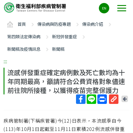
主
EN
要
內
首頁
傳染病與防疫專題
傳染病介紹
容
區
第四類法定傳染病
新冠併發重症
ALT+C
新聞稿及疫情訊息
新聞稿
:::
流感併發重症確定病例數及死亡數均為十
年同期最高，籲請符合公費資格對象儘速
前往院所接種，以獲得疫苗完整保護力
回
上
取
一
得
頁
疾病管制署(下稱疾管署)今(12)日表示，本流感季自今
短
網
(113)年10月1日起截至11月11日累積202例流感併發重