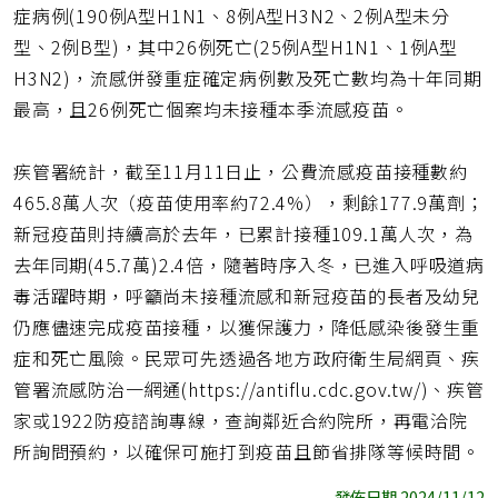
址
症病例(190例A型H1N1、8例A型H3N2、2例A型未分
型、2例B型)，其中26例死亡(25例A型H1N1、1例A型
H3N2)，流感併發重症確定病例數及死亡數均為十年同期
最高，且26例死亡個案均未接種本季流感疫苗。
疾管署統計，截至11月11日止，公費流感疫苗接種數約
465.8萬人次（疫苗使用率約72.4%），剩餘177.9萬劑；
新冠疫苗則持續高於去年，已累計接種109.1萬人次，為
去年同期(45.7萬)2.4倍，隨著時序入冬，已進入呼吸道病
毒活躍時期，呼籲尚未接種流感和新冠疫苗的長者及幼兒
仍應儘速完成疫苗接種，以獲保護力，降低感染後發生重
症和死亡風險。民眾可先透過各地方政府衛生局網頁、疾
管署流感防治一網通(https://antiflu.cdc.gov.tw/)、疾管
家或1922防疫諮詢專線，查詢鄰近合約院所，再電洽院
所詢問預約，以確保可施打到疫苗且節省排隊等候時間。
發佈日期 2024/11/12