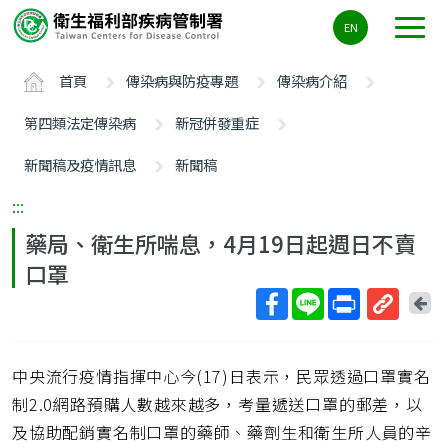
主
EN
要
內
首頁
傳染病與防疫專題
傳染病介紹
容
區
第四類法定傳染病
新冠併發重症
ALT+C
新聞稿及疫情訊息
新聞稿
:::
藥局、衛生所喘息，4月19日起週日不賣
口罩
回
上
取
一
得
頁
中央流行疫情指揮中心今(17)日表示，民眾透過口罩實名
短
網
制2.0網路預購人數越來越多，考量遞送口罩的郵差，以
址
及協助配銷實名制口罩的藥師、藥劑生和衛生所人員的辛