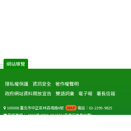
網站導覽
:::
隱私權保護
資訊安全
著作權聲明
政府網站資料開放宣告
雙語詞彙
電子報
署長信箱
100008 臺北市中正區林森南路6號
MAP
電話：02-2395-9825
防疫專線：
1922
或
0800-001922
(全年無休免付費)
聽語障服務免付費傳真：
0800-655955
國外可撥打
+886-800-001922
(自國外撥打回國須自付國際電話費用)