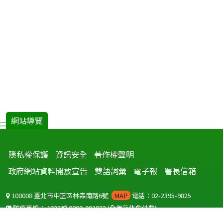
網站導覽
:::
隱私權保護
資訊安全
著作權聲明
政府網站資料開放宣告
雙語詞彙
電子報
署長信箱
100008 臺北市中正區林森南路6號
MAP
電話：02-2395-9825
防疫專線：
1922
或
0800-001922
(全年無休免付費)
聽語障服務免付費傳真：
0800-655955