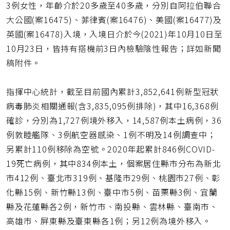
3例女性，年齡介於20多歲至40多歲，分別自阿拉伯聯合
大公國(案16475)、菲律賓(案16476)、美國(案16477)及
英國(案16478)入境，入境日介於今(2021)年10月10日至
10月23日，皆持有搭機前3日內檢驗陰性報告；詳如新聞
稿附件。
指揮中心統計，截至目前國內累計3,852,641例新型冠狀
病毒肺炎相關通報(含3,835,095例排除)，其中16,368例
確診，分別為1,727例境外移入，14,587例本土病例，36
例敦睦艦隊、3例航空器感染、1例不明及14例調查中；
另累計110例移除為空號。2020年起累計846例COVID-
19死亡病例，其中834例本土，個案居住縣市分布為新北
市412例、臺北市319例、基隆市29例、桃園市27例、彰
化縣15例、新竹縣13例、臺中市5例、苗栗縣3例、宜蘭
縣及花蓮縣各2例，新竹市、南投縣、雲林縣、臺南市、
高雄市、屏東縣及臺東縣各1例；另12例為境外移入。