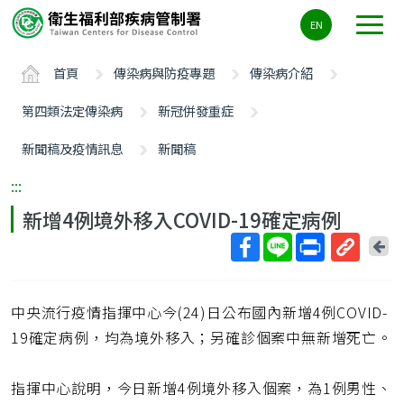
主
EN
要
內
首頁
傳染病與防疫專題
傳染病介紹
容
區
第四類法定傳染病
新冠併發重症
ALT+C
新聞稿及疫情訊息
新聞稿
:::
新增4例境外移入COVID-19確定病例
回
上
取
一
得
頁
中央流行疫情指揮中心今(24)日公布國內新增4例COVID-
短
網
19確定病例，均為境外移入；另確診個案中無新增死亡。
址
指揮中心說明，今日新增4例境外移入個案，為1例男性、