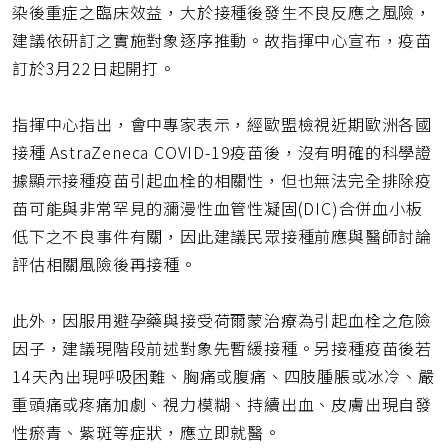
染後重症之臨床效益，大於接種後發生不良反應之風險，
建議依研訂之實施對象逐序推動。故指揮中心宣布，疫苗
訂於3月22日起開打。
指揮中心指出，會中專家表示，經歐盟檢視近期歐洲各國
接種 AstraZeneca COVID-19疫苗後，沒有明確的科學證
據顯示接種疫苗引起血栓的相關性，但也無法完全排除疫
苗可能與非常罕見的瀰漫性血管性凝固(DIC)合併血小板
低下之不良事件有關，因此建議民眾接種前應與醫師討論
評估相關風險後再接種。
此外，因服用避孕藥與接受荷爾蒙治療為引起血栓之危險
因子，建議現階段前述對象先暫緩接種。另接種疫苗後若
14天內出現呼吸困難、胸痛或腹痛、四肢腫脹或冰冷、嚴
重頭痛或疼痛加劇、視力模糊、持續出血、皮膚出現自發
性瘀青、紫斑等症狀，應立即就醫。