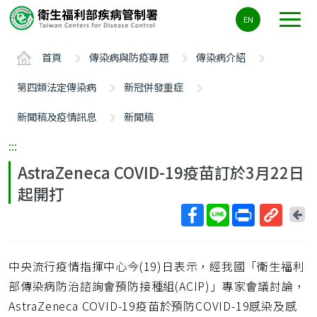
主
EN
要
內
首頁
傳染病與防疫專題
傳染病介紹
容
區
第四類法定傳染病
新冠併發重症
ALT+C
新聞稿及疫情訊息
新聞稿
:::
AstraZeneca COVID-19疫苗訂於3月22日
起開打
回
上
取
一
得
頁
中央流行疫情指揮中心今(19)日表示，經我國「衛生福利
短
網
部傳染病防治諮詢會預防接種組(ACIP)」專家會議討論，
址
AstraZeneca COVID-19疫苗於預防COVID-19感染及感