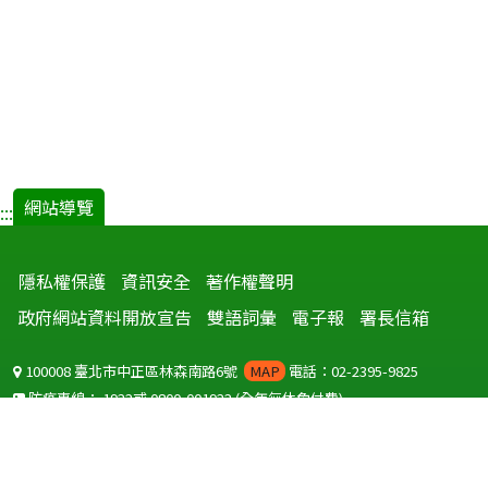
網站導覽
:::
隱私權保護
資訊安全
著作權聲明
政府網站資料開放宣告
雙語詞彙
電子報
署長信箱
100008 臺北市中正區林森南路6號
MAP
電話：02-2395-9825
防疫專線：
1922
或
0800-001922
(全年無休免付費)
聽語障服務免付費傳真：
0800-655955
國外可撥打
+886-800-001922
(自國外撥打回國須自付國際電話費用)
Copyright © 2026 衛生福利部 疾病管制署. All rights reserved.