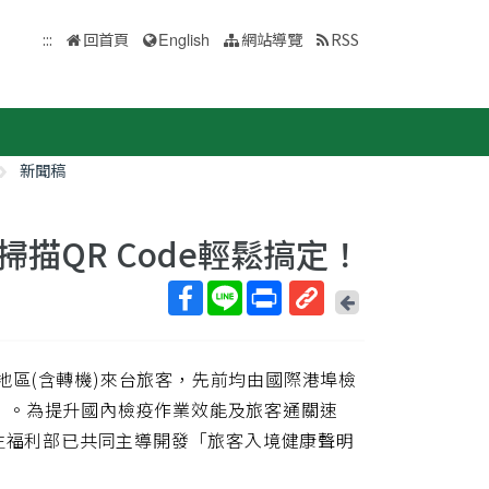
:::
回首頁
English
網站導覽
RSS
新聞稿
描QR Code輕鬆搞定！
回
上
取
一
得
頁
澳地區(含轉機)來台旅客，先前均由國際港埠檢
短
網
」。為提升國內檢疫作業效能及旅客通關速
址
衛生福利部已共同主導開發「旅客入境健康聲明