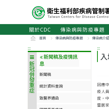
主
要
內
容
區
關於CDC
傳染病與防疫專題
ALT+C
首頁
傳染病與防疫專題
傳染病介
:::
:::
入
新聞稿及疫情訊
息
新冠併發重症
新聞稿
因應中
統計資料查詢
疫人
致醫界通函
度，中
暨居家