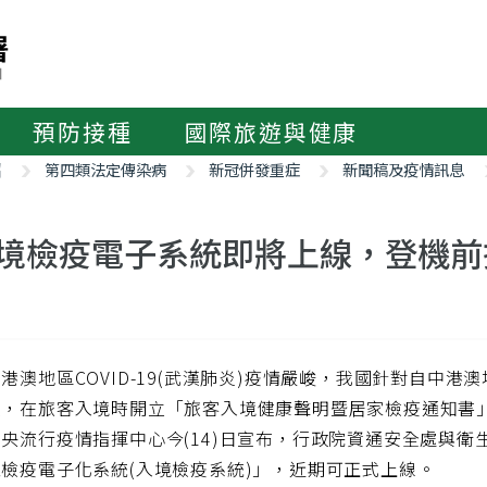
預防接種
國際旅遊與健康
紹
第四類法定傳染病
新冠併發重症
新聞稿及疫情訊息
境檢疫電子系統即將上線，登機前掃
港澳地區COVID-19(武漢肺炎)疫情嚴峻，我國針對自中港
員，在旅客入境時開立「旅客入境健康聲明暨居家檢疫通知書
央流行疫情指揮中心今(14)日宣布，行政院資通安全處與
檢疫電子化系統(入境檢疫系統)」，近期可正式上線。