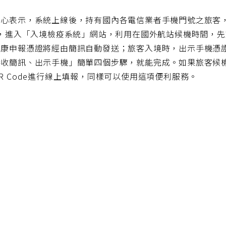
心表示，系統上線後，持有國內各電信業者手機門號之旅客，可在
e，進入「入境檢疫系統」網站，利用在國外航站候機時間，
健康申報憑證將經由簡訊自動發送；旅客入境時，出示手機憑
接收簡訊、出示手機」簡單四個步驟，就能完成。如果旅客候
R Code進行線上填報，同樣可以使用這項便利服務。