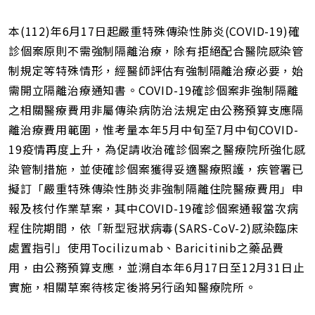
網
址
本(112)年6月17日起嚴重特殊傳染性肺炎(COVID-19)確
診個案原則不需強制隔離治療，除有拒絕配合醫院感染管
制規定等特殊情形，經醫師評估有強制隔離治療必要，始
需開立隔離治療通知書。COVID-19確診個案非強制隔離
之相關醫療費用非屬傳染病防治法規定由公務預算支應隔
離治療費用範圍，惟考量本年5月中旬至7月中旬COVID-
19疫情再度上升，為促請收治確診個案之醫療院所強化感
染管制措施，並使確診個案獲得妥適醫療照護，疾管署已
擬訂「嚴重特殊傳染性肺炎非強制隔離住院醫療費用」申
報及核付作業草案，其中COVID-19確診個案通報當次病
程住院期間，依「新型冠狀病毒(SARS-CoV-2)感染臨床
處置指引」使用Tocilizumab、Baricitinib之藥品費
用，由公務預算支應，並溯自本年6月17日至12月31日止
實施，相關草案待核定後將另行函知醫療院所。