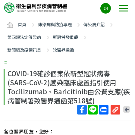
主
EN
要
內
首頁
傳染病與防疫專題
傳染病介紹
容
區
第四類法定傳染病
新冠併發重症
ALT+C
新聞稿及疫情訊息
致醫界通函
:::
COVID-19確診個案依新型冠狀病毒
(SARS-CoV-2)感染臨床處置指引使用
Tocilizumab、Baricitinib由公費支應(疾
病管制署致醫界通函第518號)
回
上
取
一
得
頁
各位醫界朋友，您好：
短