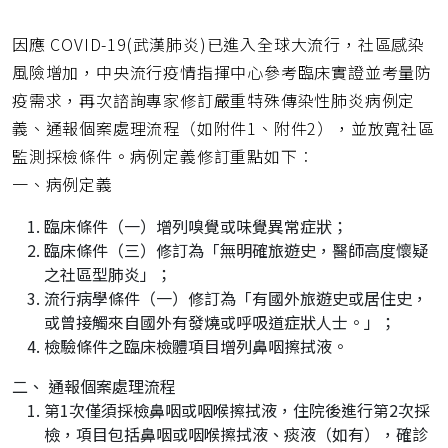
網
址
因應 COVID-19(武漢肺炎)已進入全球大流行，社區感染
風險增加，中央流行疫情指揮中心參考臨床實證並考量防
疫需求，再次諮詢專家修訂嚴重特殊傳染性肺炎病例定
義、通報個案處理流程（如附件1、附件2），並放寬社區
監測採檢條件。病例定義修訂重點如下︰
一、病例定義
臨床條件（一）增列嗅覺或味覺異常症狀；
臨床條件（三）修訂為「無明確旅遊史，醫師高度懷疑
之社區型肺炎」；
流行病學條件（一）修訂為「有國外旅遊史或居住史，
或曾接觸來自國外有發燒或呼吸道症狀人士。」；
檢驗條件之臨床檢體項目增列鼻咽擦拭液。
二、 通報個案處理流程
第1次僅須採檢鼻咽或咽喉擦拭液，住院後進行第2次採
檢，項目包括鼻咽或咽喉擦拭液、痰液（如有），確診