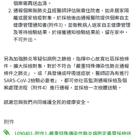
個案需再送血清。
通報個案無肺炎且經醫師評估無需住院者，如非居家隔
離或居家檢疫對象，於採檢後由通報醫院提供個案自主
健康管理通知書(附件3)，並衛教病人返家自主健康管理
及等待檢驗結果，於接獲通知檢驗結果前，留在家中，
不可外出。
另為加強肺炎等疑似病例之篩檢，指揮中心放寬社區採檢條
件，擴大採檢對象，對於不符合「嚴重特殊傳染性肺炎通報
條件之肺炎」，或「具發燒或呼吸道症狀，醫師認為有進行
SARS-CoV-2檢驗必要者」，都可依社區監測通報採檢及個
案處理流程（附件4）進行通報，並採檢一次檢體送驗。
感謝您與我們共同維護全民的健康安全。
附件
1090401-附件1-嚴重特殊傳染性肺炎病例定義暨採檢送