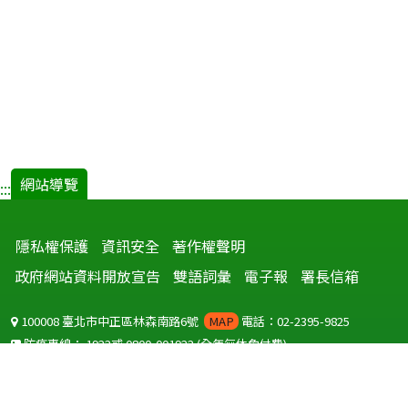
網站導覽
:::
隱私權保護
資訊安全
著作權聲明
政府網站資料開放宣告
雙語詞彙
電子報
署長信箱
100008 臺北市中正區林森南路6號
MAP
電話：02-2395-9825
防疫專線：
1922
或
0800-001922
(全年無休免付費)
聽語障服務免付費傳真：
0800-655955
國外可撥打
+886-800-001922
(自國外撥打回國須自付國際電話費用)