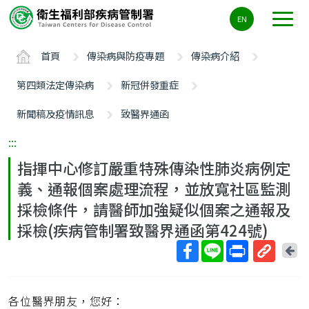
主
EN
要
內
首頁
傳染病與防疫專題
傳染病介紹
容
區
第四類法定傳染病
新冠併發重症
ALT+C
新聞稿及疫情訊息
致醫界通函
:::
指揮中心修訂嚴重特殊傳染性肺炎病例定
義、通報個案處理流程，並放寬社區監測
採檢條件，請醫師加強疑似個案之通報及
採檢(疾病管制署致醫界通函第424號)
回
上
取
一
得
頁
各位醫界朋友，您好：
短