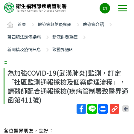
主
EN
要
內
首頁
傳染病與防疫專題
傳染病介紹
容
區
第四類法定傳染病
新冠併發重症
ALT+C
新聞稿及疫情訊息
致醫界通函
:::
為加強COVID-19(武漢肺炎)監測，訂定
「社區監測通報採檢及個案處理流程」，
請醫師配合通報採檢(疾病管制署致醫界通
函第411號)
回
上
取
一
得
頁
各位醫界朋友，您好：
短