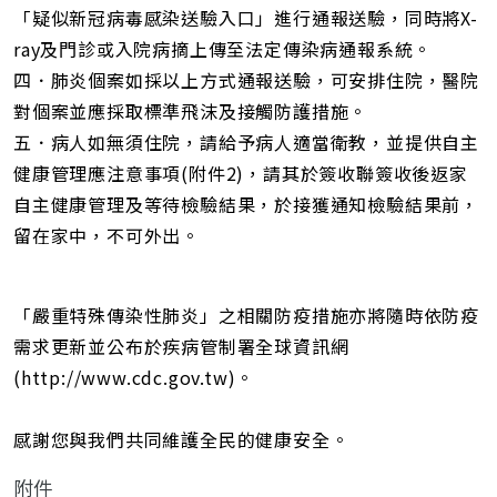
「疑似新冠病毒感染送驗入口」進行通報送驗，同時將X-
ray及門診或入院病摘上傳至法定傳染病通報系統。
四．肺炎個案如採以上方式通報送驗，可安排住院，醫院
對個案並應採取標準飛沫及接觸防護措施。
五．病人如無須住院，請給予病人適當衛教，並提供自主
健康管理應注意事項(附件2)，請其於簽收聯簽收後返家
自主健康管理及等待檢驗結果，於接獲通知檢驗結果前，
留在家中，不可外出。
「嚴重特殊傳染性肺炎」之相關防疫措施亦將隨時依防疫
需求更新並公布於疾病管制署全球資訊網
(http://www.cdc.gov.tw)。
感謝您與我們共同維護全民的健康安全。
附件