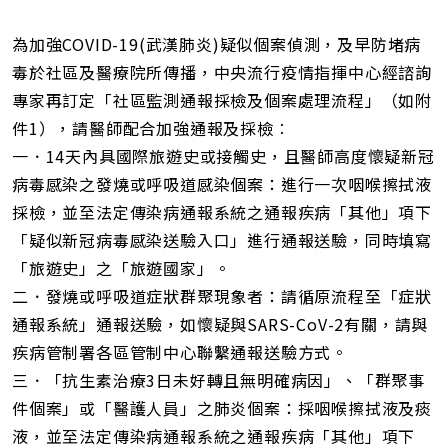
網
址
為加強COVID-19(武漢肺炎)疑似個案偵測，及早防堵病
毒於社區及醫療院所傳播，中央流行疫情指揮中心經諮詢
專家再訂定「社區監測通報採檢及個案處理流程」（如附
件1），請醫師配合加強通報及採檢︰
一．14天內具國際旅遊史或接觸史，且醫師高度懷疑新冠
病毒感染之發燒或呼吸道感染個案：進行一次咽喉擦拭液
採檢，並至法定傳染病通報系統之通報疾病「其他」項下
「疑似新冠病毒感染送驗入口」進行通報送驗，同時填寫
「旅遊史」之「旅遊國家」。
二．發燒或呼吸道症狀群聚現象者：請循原流程至「症狀
通報系統」通報送驗，如懷疑與SARS-CoV-2有關，請與
疾病管制署各區管制中心聯繫通報送驗方式。
三．「抗生素治療3日未好轉且無明確病因」、「群聚事
件個案」或「醫護人員」之肺炎個案：採咽喉擦拭液及痰
液，並至法定傳染病通報系統之通報疾病「其他」項下