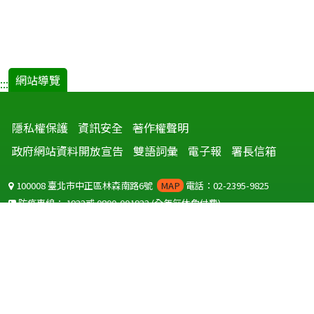
網站導覽
:::
隱私權保護
資訊安全
著作權聲明
政府網站資料開放宣告
雙語詞彙
電子報
署長信箱
100008 臺北市中正區林森南路6號
MAP
電話：02-2395-9825
防疫專線：
1922
或
0800-001922
(全年無休免付費)
聽語障服務免付費傳真：
0800-655955
國外可撥打
+886-800-001922
(自國外撥打回國須自付國際電話費用)
Copyright © 2026 衛生福利部 疾病管制署. All rights reserved.