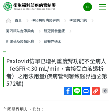
主
EN
要
內
首頁
傳染病與防疫專題
傳染病介紹
容
區
第四類法定傳染病
新冠併發重症
ALT+C
新聞稿及疫情訊息
致醫界通函
:::
Paxlovid仿單已增列重度腎功能不全病人
（eGFR＜30 mL/min，含接受血液透析
者）之用法用量(疾病管制署致醫界通函第
572號)
回
上
取
一
得
頁
全國醫界朋友，您好：
短