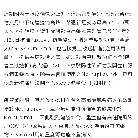
網
址
近期國內新冠疫情快速上升，疾病管制署(下稱疾管署)預
估六月中下旬達疫情高峰，單週新冠就診最高5.5-6.5萬
人次。提醒您，衛生福利部食品藥物管理署已於114年2
月25日核准Paxlovid 仿單變更，增列重度腎功能不全病
人(eGFR<30mL/min，包含接受血液透析者)之用法用
量，可提供臨床診治之需；如您診治重度腎功能不全(包
含血液透析)病人經COVID-19檢驗陽性欲評估及開立口服
抗病毒藥物時，除過去習慣使用之Molnupiravir外，已可
依最新核准用法開立Paxlovid減量使用(如附件)。
疾管署說明，基於Paxlovid在預防高風險感染病人的效能
優於Molnupiravir，且治療可能引發傷害的疑慮少於
Molnupiravir，因此強烈建議針對非重症但有高住院風險
之COVID-19感染病人，原則以Paxlovid為治療首選藥
物，Paxlovid用於重度腎功能不全病人