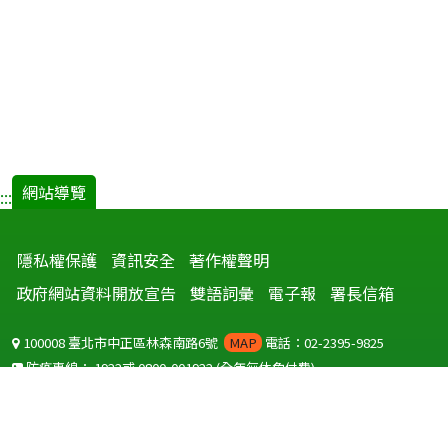
網站導覽
:::
隱私權保護
資訊安全
著作權聲明
政府網站資料開放宣告
雙語詞彙
電子報
署長信箱
100008 臺北市中正區林森南路6號
MAP
電話：02-2395-9825
防疫專線：
1922
或
0800-001922
(全年無休免付費)
聽語障服務免付費傳真：
0800-655955
國外可撥打
+886-800-001922
(自國外撥打回國須自付國際電話費用)
Copyright © 2026 衛生福利部 疾病管制署. All rights reserved.