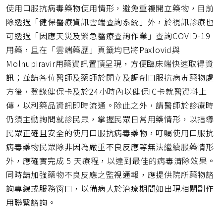
使用口服抗病毒藥物使用情形，避免重複開立藥物，目前
除透過「健保醫療資訊雲端查詢系統」外，於視訊診療也
可透過「因應天災及緊急醫療查詢作業」查詢COVID-19
用藥，且在「雲端藥歷」頁籤均已將Paxlovid與
Molnupiravir用藥資訊置頂呈現，方便臨床端快速取得資
訊；並請各位醫師及藥師於開立及調劑口服抗病毒藥物處
方後，登錄健保卡及於24小時內以健保IC卡就醫資料上
傳，以利藥品資訊即時流通。除此之外，請醫師於診療時
仍須主動詢問就診民眾，掌握民眾日常用藥情形，以指導
民眾正確且安全的使用口服抗病毒藥物，叮囑使用口服抗
病毒藥物民眾除非因為嚴重不良反應等無法繼續服藥情形
外，應確實完成 5 天療程，以達到最佳的病毒清除效果。
同時請加強藥物不良反應之監視通報，應提供院所藥物諮
詢專線或服務窗口，以備病人於治療期間如出現相關副作
用聯繫諮詢。