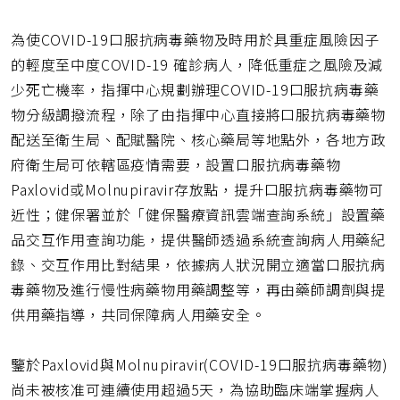
網
址
為使COVID-19口服抗病毒藥物及時用於具重症風險因子
的輕度至中度COVID-19 確診病人，降低重症之風險及減
少死亡機率，指揮中心規劃辦理COVID-19口服抗病毒藥
物分級調撥流程，除了由指揮中心直接將口服抗病毒藥物
配送至衛生局、配賦醫院、核心藥局等地點外，各地方政
府衛生局可依轄區疫情需要，設置口服抗病毒藥物
Paxlovid或Molnupiravir存放點，提升口服抗病毒藥物可
近性；健保署並於「健保醫療資訊雲端查詢系統」設置藥
品交互作用查詢功能，提供醫師透過系統查詢病人用藥紀
錄、交互作用比對結果，依據病人狀況開立適當口服抗病
毒藥物及進行慢性病藥物用藥調整等，再由藥師調劑與提
供用藥指導，共同保障病人用藥安全。
鑒於Paxlovid與Molnupiravir(COVID-19口服抗病毒藥物)
尚未被核准可連續使用超過5天，為協助臨床端掌握病人