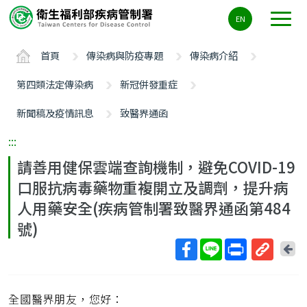
主
EN
要
內
首頁
傳染病與防疫專題
傳染病介紹
容
區
第四類法定傳染病
新冠併發重症
ALT+C
新聞稿及疫情訊息
致醫界通函
:::
請善用健保雲端查詢機制，避免COVID-19
口服抗病毒藥物重複開立及調劑，提升病
人用藥安全(疾病管制署致醫界通函第484
號)
回
上
取
一
得
頁
全國醫界朋友，您好：
短