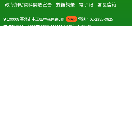
政府網站資料開放宣告
雙語詞彙
電子報
署長信箱
100008 臺北市中正區林森南路6號
MAP
電話：02-2395-9825
防疫專線：
1922
或
0800-001922
(全年無休免付費)
聽語障服務免付費傳真：
0800-655955
國外可撥打
+886-800-001922
(自國外撥打回國須自付國際電話費用)
Copyright © 2026 衛生福利部 疾病管制署. All rights reserved.
本網站建議使用 IE10 以上版本瀏覽器及以1920x1080解析度，以獲得最
佳瀏覽體驗。
為提供使用者有文書軟體選擇的權利，本網站提供ODF開放文件格式，
建議您安裝免費開源軟體
(https://www.ndc.gov.tw/cp.aspx?
n=32A75A78342B669D)
或以您慣用的軟體開啟文件。