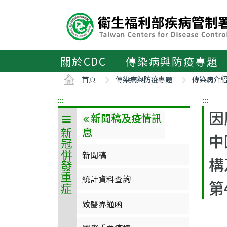
主
要
內
容
區
關於CDC
傳染病與防疫專題
ALT+C
首頁
傳染病與防疫專題
傳染病介
:::
:::
因
新聞稿及疫情訊
息
新冠併發重症
中
新聞稿
構
統計資料查詢
第
致醫界通函