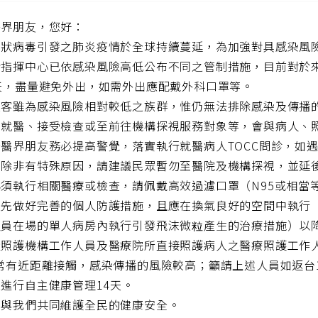
醫界朋友，您好：
冠狀病毒引發之肺炎疫情於全球持續蔓延，為加強對具感染風
情指揮中心已依感染風險高低公布不同之管制措施，目前對於
天，盡量避免外出，如需外出應配戴外科口罩等。
旅客雖為感染風險相對較低之族群，惟仍無法排除感染及傳播
、就醫、接受檢查或至前往機構探視服務對象等，會與病人、
醫界朋友務必提高警覺，落實執行就醫病人TOCC問診，如
，除非有特殊原因，請建議民眾暫勿至醫院及機構探視，並延
必須執行相關醫療或檢查，請佩戴高效過濾口罩（N95或相當
預先做好完善的個人防護措施，且應在換氣良好的空間中執行
人員在場的單人病房內執行引發飛沫微粒產生的治療措施）以
量照護機構工作人員及醫療院所直接照護病人之醫療照護工作
常有近距離接觸，感染傳播的風險較高；籲請上述人員如返台
進行自主健康管理14天。
您與我們共同維護全民的健康安全。