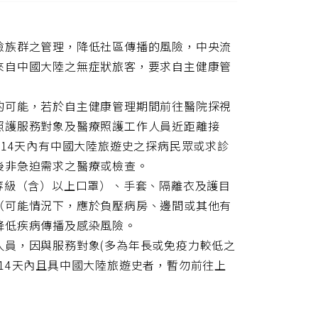
一
得
頁
短
網
險族群之管理，降低社區傳播的風險，中央流
址
來自中國大陸之無症狀旅客，要求自主健康管
的可能，若於自主健康管理期間前往醫院探視
照護服務對象及醫療照護工作人員近距離接
遇14天內有中國大陸旅遊史之探病民眾或求診
後非急迫需求之醫療或檢查。
等級（含）以上口罩）、手套、隔離衣及護目
（可能情況下，應於負壓病房、邊間或其他有
降低疾病傳播及感染風險。
人員，因與服務對象(多為年長或免疫力較低之
14天內且具中國大陸旅遊史者，暫勿前往上