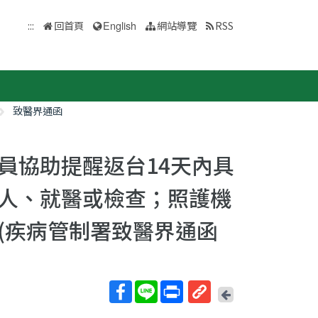
:::
回首頁
English
網站導覽
RSS
致醫界通函
員協助提醒返台14天內具
人、就醫或檢查；照護機
(疾病管制署致醫界通函
回
上
取