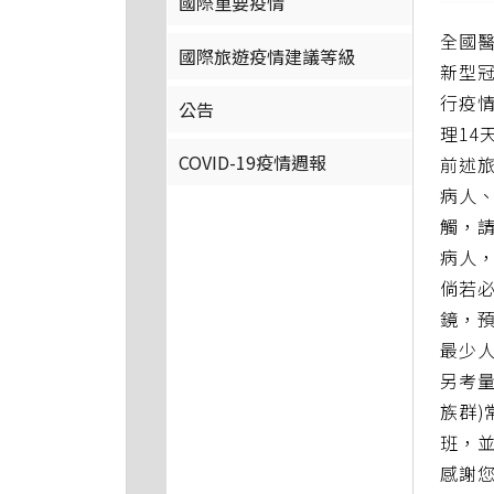
國際重要疫情
全國
國際旅遊疫情建議等級
新型
行疫
公告
理14
COVID-19疫情週報
前述
病人
觸，請
病人
倘若
鏡，
最少
另考
族群)
班，並
感謝