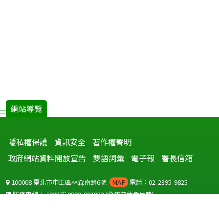
網站導覽
:::
隱私權保護
資訊安全
著作權聲明
政府網站資料開放宣告
雙語詞彙
電子報
署長信箱
100008 臺北市中正區林森南路6號
MAP
電話：02-2395-9825
防疫專線：
1922
或
0800-001922
(全年無休免付費)
聽語障服務免付費傳真：
0800-655955
國外可撥打
+886-800-001922
(自國外撥打回國須自付國際電話費用)