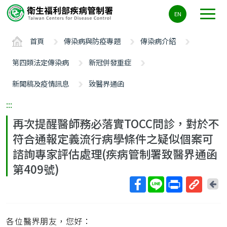
主
EN
要
內
首頁
傳染病與防疫專題
傳染病介紹
容
區
第四類法定傳染病
新冠併發重症
ALT+C
新聞稿及疫情訊息
致醫界通函
:::
再次提醒醫師務必落實TOCC問診，對於不
符合通報定義流行病學條件之疑似個案可
諮詢專家評估處理(疾病管制署致醫界通函
第409號)
回
上
取
一
得
頁
各位醫界朋友，您好：
短