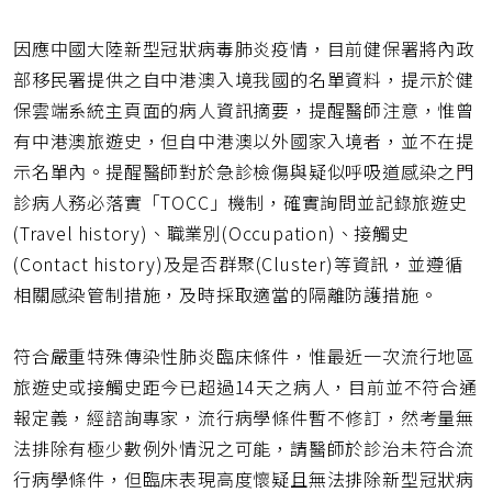
網
址
因應中國大陸新型冠狀病毒肺炎疫情，目前健保署將內政
部移民署提供之自中港澳入境我國的名單資料，提示於健
保雲端系統主頁面的病人資訊摘要，提醒醫師注意，惟曾
有中港澳旅遊史，但自中港澳以外國家入境者，並不在提
示名單內。提醒醫師對於急診檢傷與疑似呼吸道感染之門
診病人務必落實「TOCC」機制，確實詢問並記錄旅遊史
(Travel history)、職業別(Occupation)、接觸史
(Contact history)及是否群聚(Cluster)等資訊，並遵循
相關感染管制措施，及時採取適當的隔離防護措施。
符合嚴重特殊傳染性肺炎臨床條件，惟最近一次流行地區
旅遊史或接觸史距今已超過14天之病人，目前並不符合通
報定義，經諮詢專家，流行病學條件暫不修訂，然考量無
法排除有極少數例外情況之可能，請醫師於診治未符合流
行病學條件，但臨床表現高度懷疑且無法排除新型冠狀病