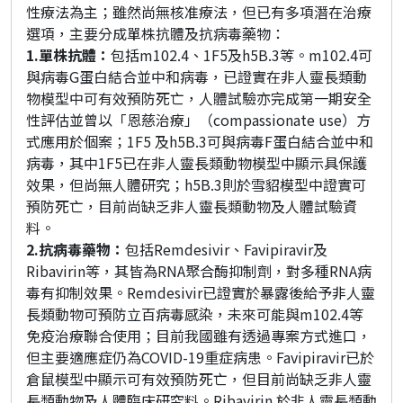
性療法為主；雖然尚無核准療法，但已有多項潛在治療
選項，主要分成單株抗體及抗病毒藥物：
1.單株抗體：
包括m102.4、1F5及h5B.3等。m102.4可
與病毒G蛋白結合並中和病毒，已證實在非人靈長類動
物模型中可有效預防死亡，人體試驗亦完成第一期安全
性評估並曾以「恩慈治療」（compassionate use）方
式應用於個案；1F5 及h5B.3可與病毒F蛋白結合並中和
病毒，其中1F5已在非人靈長類動物模型中顯示具保護
效果，但尚無人體研究；h5B.3則於雪貂模型中證實可
預防死亡，目前尚缺乏非人靈長類動物及人體試驗資
料。
2.抗病毒藥物：
包括Remdesivir、Favipiravir及
Ribavirin等，其皆為RNA聚合酶抑制劑，對多種RNA病
毒有抑制效果。Remdesivir已證實於暴露後給予非人靈
長類動物可預防立百病毒感染，未來可能與m102.4等
免疫治療聯合使用；目前我國雖有透過專案方式進口，
但主要適應症仍為COVID-19重症病患。Favipiravir已於
倉鼠模型中顯示可有效預防死亡，但目前尚缺乏非人靈
長類動物及人體臨床研究料。Ribavirin 於非人靈長類動