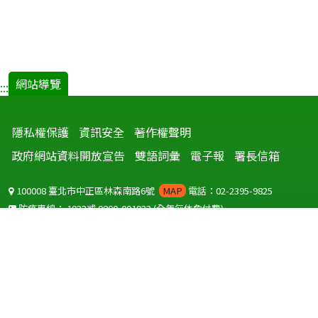
網站導覽
:::
隱私權保護
資訊安全
著作權聲明
政府網站資料開放宣告
雙語詞彙
電子報
署長信箱
100008 臺北市中正區林森南路6號
MAP
電話：02-2395-9825
防疫專線：
1922
或
0800-001922
(全年無休免付費)
聽語障服務免付費傳真：
0800-655955
國外可撥打
+886-800-001922
(自國外撥打回國須自付國際電話費用)
Copyright © 2026 衛生福利部 疾病管制署. All rights reserved.