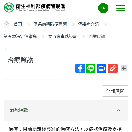
主
EN
要
內
首頁
傳染病與防疫專題
傳染病介紹
容
區
第五類法定傳染病
立百病毒感染症
治療照護
ALT+C
:::
治療照護
回
上
取
一
得
頁
短
全部展開
網
址
治療照護
治療：目前尚無經核准的治療方法，以症狀治療及支持