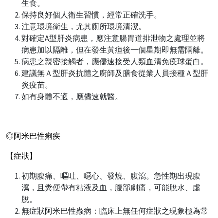
生食。
保持良好個人衛生習慣，經常正確洗手。
注意環境衛生，尤其廁所環境清潔。
對確定A型肝炎病患，應注意腸胃道排泄物之處理並將
病患加以隔離，但在發生黃疸後一個星期即無需隔離。
病患之親密接觸者，應儘速接受人類血清免疫球蛋白。
建議無Ａ型肝炎抗體之廚師及膳食從業人員接種Ａ型肝
炎疫苗。
如有身體不適，應儘速就醫。
◎阿米巴性痢疾
【症狀】
初期腹痛、嘔吐、噁心、發燒、腹瀉。急性期出現腹
瀉，且糞便帶有粘液及血，腹部劇痛，可能脫水、虛
脫。
無症狀阿米巴性蟲病：臨床上無任何症狀之現象極為常