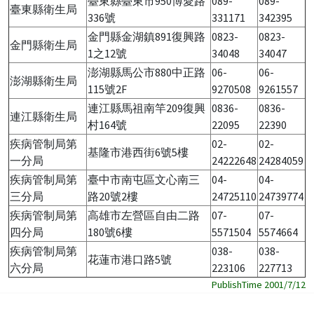
臺東縣臺東市950博愛路
089-
089-
臺東縣衛生局
336號
331171
342395
金門縣金湖鎮891復興路
0823-
0823-
金門縣衛生局
1之12號
34048
34047
澎湖縣馬公市880中正路
06-
06-
澎湖縣衛生局
115號2F
9270508
9261557
連江縣馬祖南竿209復興
0836-
0836-
連江縣衛生局
村164號
22095
22390
疾病管制局第
02-
02-
基隆市港西街6號5樓
一分局
24222648
24284059
疾病管制局第
臺中市南屯區文心南三
04-
04-
三分局
路20號2樓
24725110
24739774
疾病管制局第
高雄市左營區自由二路
07-
07-
四分局
180號6樓
5571504
5574664
疾病管制局第
038-
038-
花蓮市港口路5號
六分局
223106
227713
PublishTime 2001/7/12