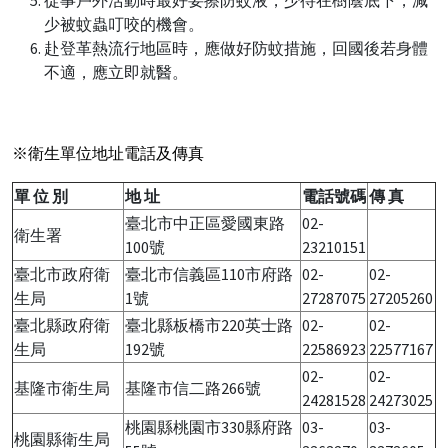
少被蚊蟲叮咬的機會。
赴登革熱流行地區時，應做好防蚊措施，回國後若身體
不適，應立即就醫。
※衛生單位地址電話及傳真
單 位 別
地 址
電話號碼
傳 真
臺北市中正區愛國東路
02-
衛生署
100號
23210151
臺北市政府衛
臺北市信義區110市府路
02-
02-
生局
1號
27287075
27205260
臺北縣政府衛
臺北縣板橋市220英士路
02-
02-
生局
192號
22586923
22577167
02-
02-
基隆市衛生局
基隆市信二路266號
24281528
24273025
桃園縣桃園市330縣府路
03-
03-
桃園縣衛生局