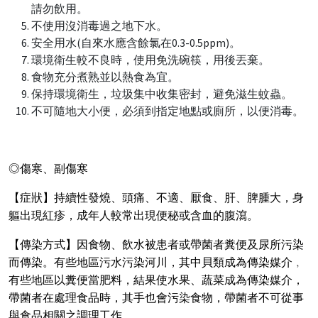
請勿飲用。
不使用沒消毒過之地下水。
安全用水(自來水應含餘氯在0.3-0.5ppm)。
環境衛生較不良時，使用免洗碗筷，用後丟棄。
食物充分煮熟並以熱食為宜。
保持環境衛生，垃圾集中收集密封，避免滋生蚊蟲。
不可隨地大小便，必須到指定地點或廁所，以便消毒。
◎傷寒、副傷寒
【症狀】持續性發燒、頭痛、不適、厭食、肝、脾腫大，身
軀出現紅疹，成年人較常出現便秘或含血的腹瀉。
【傳染方式】因食物、飲水被患者或帶菌者糞便及尿所污染
而傳染。有些地區污水污染河川，其中貝類成為傳染媒介﹐
有些地區以糞便當肥料，結果使水果、蔬菜成為傳染媒介，
帶菌者在處理食品時，其手也會污染食物，帶菌者不可從事
與食品相關之調理工作。