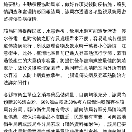
施要點」主動積極協助民眾，做好各項災後防疫措施，將災
情調查和處理情形回報該局，該局亦透過各項監視系統嚴密
監控傳染病疫情。
該局同時提醒民眾，水患過後，飲用水源可能遭受污染，停
水停電，也對食物之貯存及處理帶來不便，容易造成各種腸
道傳染病流行，所以處理食物及飲水時千萬要小心謹慎，注
意衛生。此外，臺灣地區目前已進入登革熱流行季節，豪雨
過後產生的大量積水容器，將提供登革熱病媒蚊最佳的繁殖
處所，故於災後整理家園時，應同時注意清除室內外所有積
水容器，以防止病媒蚊孳生。（腸道傳染病及登革熱防治方
法詳如附件）
各縣市衛生單位之消毒藥品儲備量，目前均很充分，該局尚
預購30%漂白粉、60%漂白粉及50%複方煤餾油酚儲存在該
局各分局，縣市衛生局如有需求，請向該局各區分局隨時調
度供應，確保消毒藥品不虞匱乏，民眾若有需要，可向當地
衛生局所或該局各分局索取（聯絡資料如附件），該局已要
求衛生局對需要漂白粉的民眾除應供應到家外，並應教導其