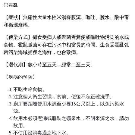
◎霍亂
【症狀】無痛性大量水性米湯樣腹瀉、嘔吐、脫水、酸中毒
和循環衰竭。
【傳染方式】攝食受病人或帶菌者糞便或嘔吐物污染的水或
食物。霍亂弧菌可存在污水中相當長的時間。生食受霍亂弧
菌污染海域捕獲之海鮮，也會致病。
【潛伏期】數小時至五天，經常二至三天。
【疾病的預防】
不吃生冷食物。
注意個人衛生習慣，食前、便後不忘正確洗手。
廁所要距離使用水源至少要15公尺以上，以免污染水
源。
飲用水必須煮沸或瓶裝之礦泉水，不明來源之水，請勿
飲用。
不使用沒消毒過之地下水。