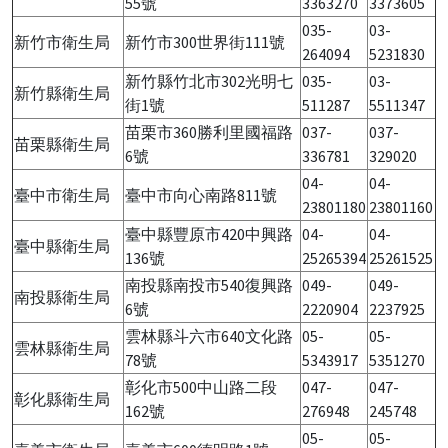
55號
3363270
3373605
035-
03-
新竹市衛生局
新竹市300世界街111號
264094
5231830
新竹縣竹北市302光明七
035-
03-
新竹縣衛生局
街1號
511287
5511347
苗栗市360勝利里國福路
037-
037-
苗栗縣衛生局
6號
336781
329020
04-
04-
臺中市衛生局
臺中市向心南路811號
23801180
23801160
臺中縣豐原市420中興路
04-
04-
臺中縣衛生局
136號
25265394
25261525
南投縣南投市540復興路
049-
049-
南投縣衛生局
6號
2220904
2237925
雲林縣斗六市640文化路
05-
05-
雲林縣衛生局
78號
5343917
5351270
彰化市500中山路二段
047-
047-
彰化縣衛生局
162號
276948
245748
05-
05-