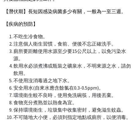
【潛伏期】長短因感染病菌多少有關，一般為一至三週。
【疾病的預防】
不吃生冷食物。
注意個人衛生習慣，食前、便後不忘正確洗手。
廁所要距離使用水源至少要15公尺以上，以免污染水
源。
飲用水必須煮沸或瓶裝之礦泉水，不明來源之水，請勿
飲用。
不使用沒消毒過之地下水。
安全用水(自來水應含餘氯在0.3-0.5ppm)。
環境衛生較不良時，使用免洗碗筷，用後丟棄。
食物充分煮熟並以熱食為宜。
保持環境衛生，垃圾集中收集密封，避免滋生蚊蟲。
不可隨地大小便，必須到指定地點或廁所，以便消毒。