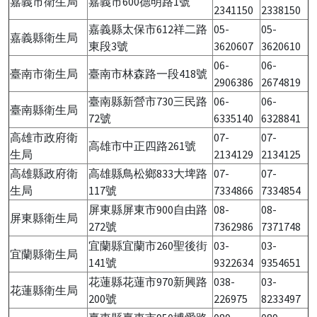
嘉義市衛生局
嘉義市600德明路1號
2341150
2338150
嘉義縣太保市612祥二路
05-
05-
嘉義縣衛生局
東段3號
3620607
3620610
06-
06-
臺南市衛生局
臺南市林森路一段418號
2906386
2674819
臺南縣新營市730三民路
06-
06-
臺南縣衛生局
72號
6335140
6328841
高雄市政府衛
07-
07-
高雄市中正四路261號
生局
2134129
2134125
高雄縣政府衛
高雄縣鳥松鄉833大埤路
07-
07-
生局
117號
7334866
7334854
屏東縣屏東市900自由路
08-
08-
屏東縣衛生局
272號
7362986
7371748
宜蘭縣宜蘭市260聖後街
03-
03-
宜蘭縣衛生局
141號
9322634
9354651
花蓮縣花蓮市970新興路
038-
03-
花蓮縣衛生局
200號
226975
8233497