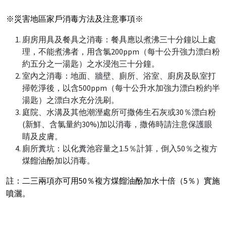
※災害地區家戶消毒方法及注意事項※
廚房用具及餐具之消毒：餐具應以煮沸三十分鐘以上處
理，不能煮沸者，用含氯200ppm（每十公升強力漂白粉
約五分之一湯匙）之水浸泡三十分鐘。
室內之消毒：地面、牆壁、廁所、浴室、廚房及臥室打
掃乾淨後，以含500ppm（每十公升水加強力漂白粉約半
湯匙）之漂白水充分洗刷。
庭院、水溝及其他潮溼處所可撒佈生石灰或30％漂白粉
(新鮮、含氯量約30%)加以消毒，撒佈時請注意保護眼
睛及皮膚。
廁所糞坑：以化糞池容量之1.5％計算，倒入50％之複方
煤餾油酚加以消毒。
註：二三兩項亦可用50％複方煤餾油酚加水十倍（5％）實施
噴灑。