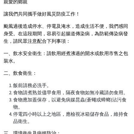
親愛的鄉親
讓我們共同攜手做好風災防疫工作！
颱風過後造成停水、停電及淹水，造成生活不便，我們感同
身受。在這段期間，容易引起腸道傳染病，為防範傳染病發
生，請民眾注意配合下列事項：
一、飲水安全衛生：請飲用經煮沸過的開水或飲用市售之包
裝水。
二、飲食衛生：
飯前請務必洗手。
食物請煮熟並儘早食用，隔夜食物如無冷藏請勿食用。
食物應加蓋保存，以避免病媒昆蟲(蒼蠅或蟑螂)沾污食
物。
停電四小時以上之地區，應檢視冰箱儲存食品，維持食
品衛生。
三、環境衛生及病媒防治：