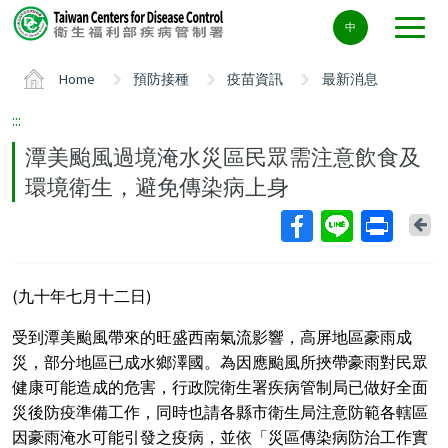
Center
中
block
ALT+C
Home
預防接種
疫苗資訊
最新消息
:::
潭美颱風過境淹水災區民眾需注意飲食及
環境衛生，避免傳染病上身
Ba
(九十年七月十二日)
受到潭美颱風帶來的旺盛西南氣流影響，高屏地區豪雨成
災，部分地區已成水鄉澤國。為因應颱風所挾帶豪雨對民眾
健康可能造成的危害，行政院衛生署疾病管制局已做好全面
災後防疫準備工作，同時也請各縣市衛生局注意防範各轄區
因豪雨淹水可能引發之疫病，並依「災區傳染病防治工作實