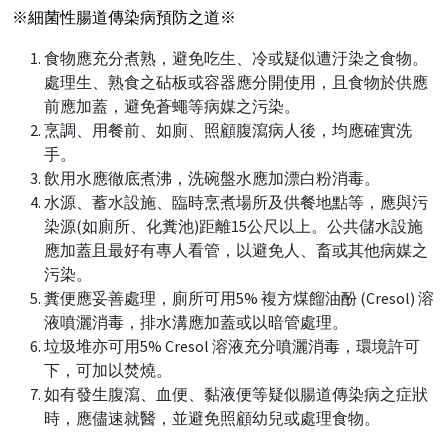
※細菌性腸道傳染病預防之道※
食物應充分煮熟，避免吃生、冷或疑似遭汙染之食物。
處理生、熟食之砧板或容器應分開使用，且食物於供應
前應加蓋，避免蒼蠅等病媒之污染。
烹調、用餐前、如廁、照顧腹瀉病人後，均應確實洗
手。
飲用水應徹底煮沸，洗碗盤水應加漂白粉消毒。
水源、蓄水設施、臨時烹煮場所及供餐地點等，應與污
染源(如廁所、化糞池)距離15公尺以上。公共儲水設施
應加蓋且最好有專人看管，以避免人、畜或其他病媒之
污染。
糞便應妥善處理，廁所可用5% 複方煤餾油酚 (Cresol) 溶
液噴灑消毒，排水溝應加蓋或以暗管處理。
垃圾堆亦可用5% Cresol 溶液充分噴灑消毒，環境許可
下，可加以焚燒。
如有發生腹瀉、血便、黏液便等疑似腸道傳染病之症狀
時，應儘速就醫，並避免照顧幼兒或處理食物。