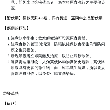
見，即阿米巴痢疾帶蟲者，為本項原蟲流行之主要傳染
源。
【潛伏期】從數天到4-6週，偶有長達一至兩年之長潛伏期。
【疾病的預防】
注意飲水衛生；飲水經煮沸可殺死原蟲囊體。
注意食物的管理與清潔，防蠅以確保飲食衛生為預防痢
疾之重要措施。
發現帶蟲者立即隔離及治療，以防止病原散佈。
適當處理排泄物，人類糞便比動物糞便更危險，糞便比
尿液具有更多的微生物，而且容易滋生病媒，所以要妥
善處理排泄物，以免發生腸道傳染病。
◎登革熱
【症狀】