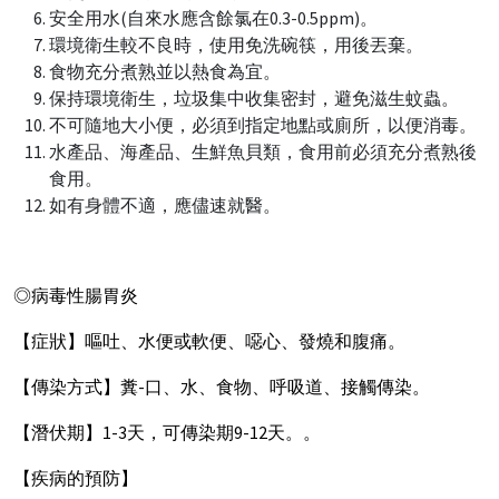
安全用水(自來水應含餘氯在0.3-0.5ppm)。
環境衛生較不良時，使用免洗碗筷，用後丟棄。
食物充分煮熟並以熱食為宜。
保持環境衛生，垃圾集中收集密封，避免滋生蚊蟲。
不可隨地大小便，必須到指定地點或廁所，以便消毒。
水產品、海產品、生鮮魚貝類，食用前必須充分煮熟後
食用。
如有身體不適，應儘速就醫。
◎病毒性腸胃炎
【症狀】嘔吐、水便或軟便、噁心、發燒和腹痛。
【傳染方式】糞-口、水、食物、呼吸道、接觸傳染。
【潛伏期】1-3天，可傳染期9-12天。。
【疾病的預防】