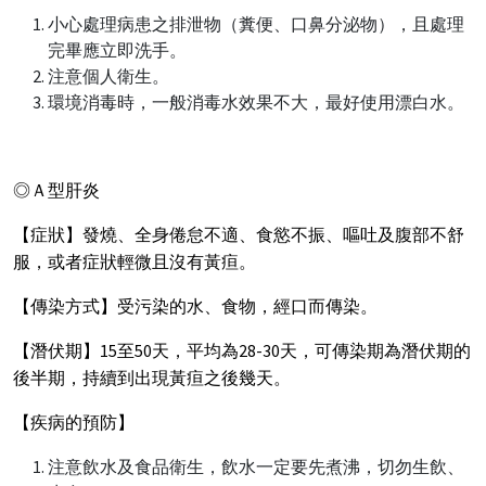
小心處理病患之排泄物（糞便、口鼻分泌物），且處理
完畢應立即洗手。
注意個人衛生。
環境消毒時，一般消毒水效果不大，最好使用漂白水。
◎Ａ型肝炎
【症狀】發燒、全身倦怠不適、食慾不振、嘔吐及腹部不舒
服，或者症狀輕微且沒有黃疸。
【傳染方式】受污染的水、食物，經口而傳染。
【潛伏期】15至50天，平均為28-30天，可傳染期為潛伏期的
後半期，持續到出現黃疸之後幾天。
【疾病的預防】
注意飲水及食品衛生，飲水一定要先煮沸，切勿生飲、