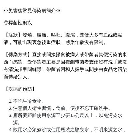
※災害後常見傳染病簡介※
◎桿菌性痢疾
【症狀】發燒、腹痛、嘔吐、腹瀉，糞便大多有血絲或黏
液，可能出現裏急後重症狀，感染年齡沒有限制。
【傳染方式】直接或間接攝食被病人或帶菌者糞便污染的東
西而感染。受傳染者主要是因接觸帶菌者糞便沒有洗手或沒
有清洗指甲間縫隙，帶菌者因和人握手或間接由食品之污染
而傳給別人。
【疾病的預防】
不吃生冷食物。
注意個人衛生習慣，食前、便後不忘正確洗手。
廁所要距離使用水源至少要15公尺以上，以免污染水
源。
飲用水必須煮沸或使用瓶裝之礦泉水，不明來源之水，