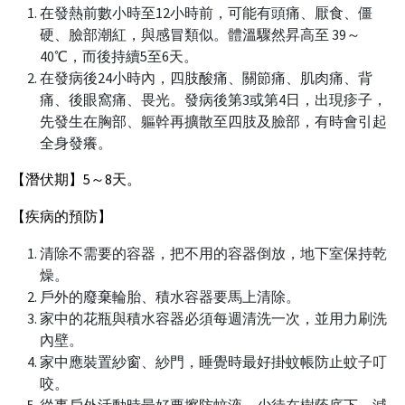
在發熱前數小時至12小時前，可能有頭痛、厭食、僵
硬、臉部潮紅，與感冒類似。體溫驟然昇高至 39～
40℃，而後持續5至6天。
在發病後24小時內，四肢酸痛、關節痛、肌肉痛、背
痛、後眼窩痛、畏光。發病後第3或第4日，出現疹子，
先發生在胸部、軀幹再擴散至四肢及臉部，有時會引起
全身發癢。
【潛伏期】5～8天。
【疾病的預防】
清除不需要的容器，把不用的容器倒放，地下室保持乾
燥。
戶外的廢棄輪胎、積水容器要馬上清除。
家中的花瓶與積水容器必須每週清洗一次，並用力刷洗
內壁。
家中應裝置紗窗、紗門，睡覺時最好掛蚊帳防止蚊子叮
咬。
從事戶外活動時最好要擦防蚊液，少待在樹蔭底下，減