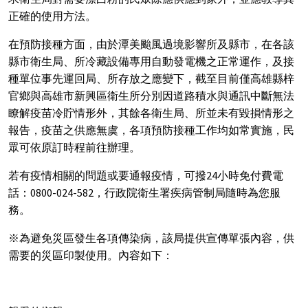
正確的使用方法。
在預防接種方面，由於潭美颱風過境影響所及縣市，在各該
縣市衛生局、所冷藏設備專用自動發電機之正常運作，及接
種單位事先運回局、所存放之應變下，截至目前僅高雄縣梓
官鄉與高雄市新興區衛生所分別因道路積水與通訊中斷無法
瞭解疫苗冷貯情形外，其餘各衛生局、所並未有毀損情形之
報告，疫苗之供應無虞，各項預防接種工作均如常實施，民
眾可依原訂時程前往辦理。
若有疫情相關的問題或要通報疫情，可撥24小時免付費電
話：0800-024-582，行政院衛生署疾病管制局隨時為您服
務。
※為避免災區發生各項傳染病，該局提供宣傳單張內容，供
需要的災區印製使用。內容如下：