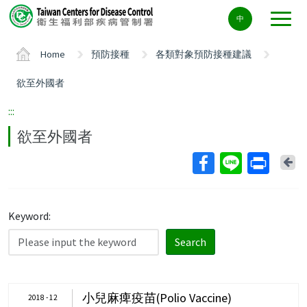
Center
中
block
ALT+C
Home
預防接種
各類對象預防接種建議
欲至外國者
:::
欲至外國者
Ba
Keyword:
Search
小兒麻痺疫苗(Polio Vaccine)
2018 - 12