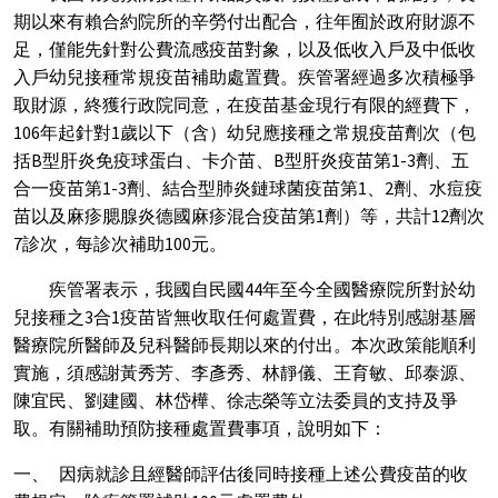
期以來有賴合約院所的辛勞付出配合，往年囿於政府財源不
足，僅能先針對公費流感疫苗對象，以及低收入戶及中低收
入戶幼兒接種常規疫苗補助處置費。疾管署經過多次積極爭
取財源，終獲行政院同意，在疫苗基金現行有限的經費下，
106
年起針對
1
歲以下（含）幼兒應接種之常規疫苗劑次（包
括
B
型肝炎免疫球蛋白、卡介苗、
B
型肝炎疫苗第
1-3
劑、五
合一疫苗第
1-3
劑、結合型肺炎鏈球菌疫苗第
1
、
2
劑、水痘疫
苗以及麻疹腮腺炎德國麻疹混合疫苗第
1
劑）等，共計
12
劑次
7
診次，每診次補助
100
元。
疾管署表示，我國自民國
44
年至今全國醫療院所對於幼
兒接種之
3
合
1
疫苗皆無收取任何處置費，在此特別感謝基層
醫療院所醫師及兒科醫師長期以來的付出。本次政策能順利
實施，須感謝黃秀芳、李彥秀、林靜儀、王育敏、邱泰源、
陳宜民、劉建國、林岱樺、徐志榮等立法委員的支持及爭
取。有關補助預防接種處置費事項，說明如下：
一、
因病就診且經醫師評估後同時接種上述公費疫苗的收