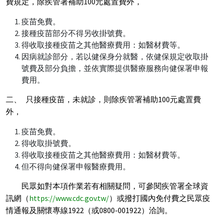
費規定，除疾管署補助
100
元處置費外，
疫苗免費。
接種疫苗部分不得另收掛號費。
得收取接種疫苗之其他醫療費用：如醫材費等。
因病就診部分，若以健保身分就醫，依健保規定收取掛
號費及部分負擔，並依實際提供醫療服務向健保署申報
費用。
二、
只接種疫苗，未就診，則除疾管署補助
100
元處置費
外，
疫苗免費。
得收取掛號費。
得收取接種疫苗之其他醫療費用：如醫材費等。
但不得向健保署申報醫療費用。
民眾如對本項作業若有相關疑問，可參閱疾管署全球資
訊網（
https://www.cdc.gov.tw/
）或撥打國內免付費之民眾疫
情通報及關懷專線
1922
（或
0800-001922
）洽詢。