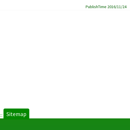
PublishTime 2016/11/24
Sitemap
:::