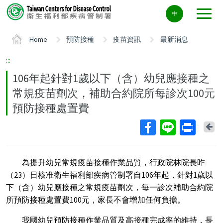
Center
中
block
ALT+C
Home
預防接種
疫苗資訊
最新消息
:::
106年起針對1歲以下（含）幼兒應接種之
常規疫苗劑次，補助合約院所每診次100元
預防接種處置費
Ba
為提升幼兒常規疫苗接種作業品質，行政院林院長昨
（
23
）日核准衛生福利部疾病管制署自
106
年起，針對
1
歲以
下（含）幼兒應接種之常規疫苗劑次，每一診次補助合約院
所預防接種處置費
100
元，家長不會增加任何負擔。
我國幼兒預防接種作業品質及高接種完成率的維持，長