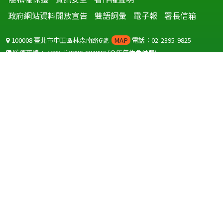
政府網站資料開放宣告
雙語詞彙
電子報
署長信箱
100008 臺北市中正區林森南路6號
MAP
電話：02-2395-9825
防疫專線：
1922
或
0800-001922
(全年無休免付費)
聽語障服務免付費傳真：
0800-655955
國外可撥打
+886-800-001922
(自國外撥打回國須自付國際電話費用)
Copyright © 2026 衛生福利部 疾病管制署. All rights reserved.
本網站建議使用 IE10 以上版本瀏覽器及以1920x1080解析度，以獲得最
佳瀏覽體驗。
為提供使用者有文書軟體選擇的權利，本網站提供ODF開放文件格式，
建議您安裝免費開源軟體
(https://www.ndc.gov.tw/cp.aspx?
n=32A75A78342B669D)
或以您慣用的軟體開啟文件。