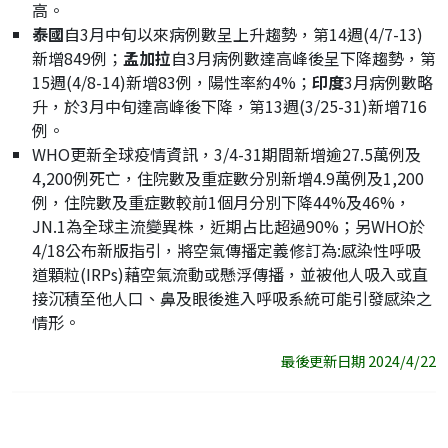
高。
泰國
自3月中旬以來病例數呈上升趨勢，第14週(4/7-13)
新增849例；
孟加拉
自3月病例數達高峰後呈下降趨勢，第
15週(4/8-14)新增83例，陽性率約4%；
印度
3月病例數略
升，於3月中旬達高峰後下降，第13週(3/25-31)新增716
例。
WHO更新全球疫情資訊，3/4-31期間新增逾27.5萬例及
4,200例死亡，住院數及重症數分別新增4.9萬例及1,200
例，住院數及重症數較前1個月分別下降44%及46%，
JN.1為全球主流變異株，近期占比超過90%；另WHO於
4/18公布新版指引，將空氣傳播定義修訂為:感染性呼吸
道顆粒(IRPs)藉空氣流動或懸浮傳播，並被他人吸入或直
接沉積至他人口、鼻及眼後進入呼吸系統可能引發感染之
情形。
最後更新日期 2024/4/22