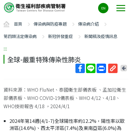
主
EN
要
內
首頁
傳染病與防疫專題
傳染病介紹
容
區
第四類法定傳染病
新冠併發重症
新聞稿及疫情訊息
ALT+C
:::
全球-嚴重特殊傳染性肺炎
回
上
取
一
得
頁
資料來源：WHO FluNet、泰國衛生部儀表板 、孟加拉衛生
短
網
部儀表板、WHO COVID-19儀表板、WHO 4/12、4/18、
址
WHO技術報告 4/18
，2024/4/1
2024年第14週(4/1-7)全球陽性率約12.2%，陽性率以歐
洲區(14.6%)、西太平洋區(7.4%)及東南亞區(6.0%)為