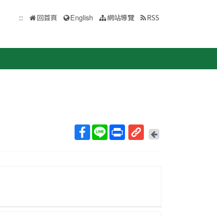
:::
回首頁
English
網站導覽
RSS
回
上
取
一
得
頁
短
網
址