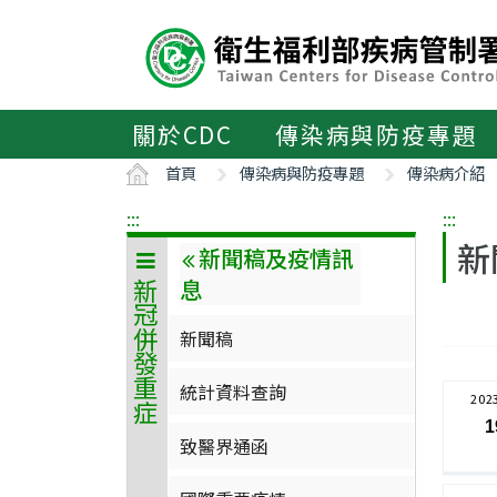
主
要
內
容
區
關於CDC
傳染病與防疫專題
ALT+C
首頁
傳染病與防疫專題
傳染病介紹
:::
:::
新
新聞稿及疫情訊
息
新冠併發重症
新聞稿
統計資料查詢
202
1
致醫界通函