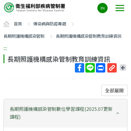
主
EN
要
內
首頁
傳染病與防疫專題
容
區
長期照護機構感染管制
長期照護機構感染管制教育訓練資訊
ALT+C
:::
長期照護機構感染管制教育訓練資訊
回
上
取
一
得
頁
短
全部展開
網
址
長期照護機構感染管制數位學習課程(2025.07更新
課程)