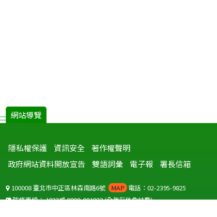
網站導覽
:::
隱私權保護
資訊安全
著作權聲明
政府網站資料開放宣告
雙語詞彙
電子報
署長信箱
100008 臺北市中正區林森南路6號
MAP
電話：02-2395-9825
防疫專線：
1922
或
0800-001922
(全年無休免付費)
聽語障服務免付費傳真：
0800-655955