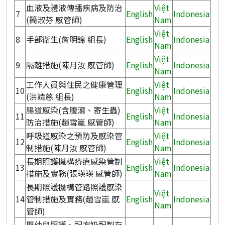
血液及體液傳播疾病及防治
Việt
7
English
Indonesia
(簡淑芬 感管師)
Nam
Việt
8
手部衛生(詹明錦 組長)
English
Indonesia
Nam
Việt
9
隔離措施(陳月汝 感管師)
English
Indonesia
Nam
工作人員與住民之健康管理
Việt
10
English
Indonesia
(洪靖慈 組長)
Nam
腸道感染(含腹瀉、寄生蟲)
Việt
11
English
Indonesia
防治措施(趙雪嵐 感管師)
Nam
呼吸道感染之預防及感染管
Việt
12
English
Indonesia
制措施(陳月汝 感管師)
Nam
長期照護機構疥瘡感染管制
Việt
13
English
Indonesia
措施及實務(張瑛瑛 感管師)
Nam
長期照護機構管路照護感染
Việt
14
管制措施及實務(趙雪嵐 感
English
Indonesia
Nam
管師)
嬰幼兒照護、配方奶配製存