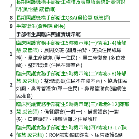
長期照護機構手部衛生稽核及表單填寫統計實例說
7
明(吳怡慧 感管師)
8
長期照護機構手部衛生Q&A(吳怡慧 感管師)
9
手部衛生(詹明錦 組長)
手部衛生與臨床照護實境示範
臨床照護實務手部衛生5時機示範(一)情境1-4(陳郁
慧 感管師)
：晨間交班 (翻身拍背，更換住民紙尿
1
褲)、量生命徵象 (單一住民)、量生命徵象 (多位連
續)、整理環境 (住民在寢室內)
臨床照護實務手部衛生5時機示範(二)情境5-8(陳郁
慧 感管師)
：整理環境(住民不在寢室內)、協助住民
2
如廁、鼻胃管灌食(單一住民)、鼻胃管灌食(連續住
民灌食)
臨床照護實務手部衛生5時機示範(三)情境9-12(陳郁
3
慧 感管師)
：備餐餵食(一對一)、備餐餵食(一對
多)、口腔護理、接觸隔離之住民護理
臨床照護實務手部衛生5時機示範(四)情境13-17(陳
4
郁慧 感管師)
：ROM被動關節運動、尿管照護&倒