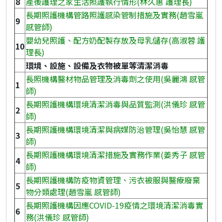
8
產後護理之家生活照護執行情形(林久惠 護理長)
長期照護機構管路照護感染管制措施及實務(趙雪嵐
9
感管師)
嬰幼兒照護、配方奶配製存放及母乳儲存(高淑蓉 護
10
理長)
環境、設施、設備及衣物被單等清潔消毒
長照機構醫材物品管理及消毒劑之使用(吳麗鴻 感管
1
師)
長期照護機構環境清潔消毒與品質監測(洪儀珍 感管
2
師)
長期照護機構環境清潔與病媒防治管理(吳怡慧 感管
3
師)
長期照護機構環境清潔措施及實務作業(姜秀子 感管
4
師)
長期照護機構防疫物資管理、污衣被服與醫療廢棄
5
物分類處理(趙雪嵐 感管師)
長期照護機構因應COVID-19疫情之環境清潔消毒實
6
務(洪儀珍 感管師)