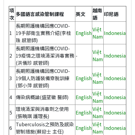
項
越南
多國語言感染管制課程
英文
印尼語
次
語
長期照護機構因應COVID-
Việt
1
19手部衛生實務介紹(李桂
English
Indonesia
Nam
珠 感管師)
長期照護機構因應COVID-
Việt
2
19疫情之環境清潔消毒實務
-
Indonesia
Nam
(洪儀珍 感管師)
長期照護機構因應COVID-
Việt
3
19個人防護裝備穿脫訓練
English
Indonesia
Nam
(鄧小萍 感管師)
Việt
4
傳染病概論(盛望徽 醫師)
English
Indonesia
Nam
環境清潔與消毒劑之使用
Việt
5
English
Indonesia
(張曉琪 護理長)
Nam
Tuberculosis之預防及感染
Việt
6
English
Indonesia
管制措施(蘇迎士 主任)
Nam