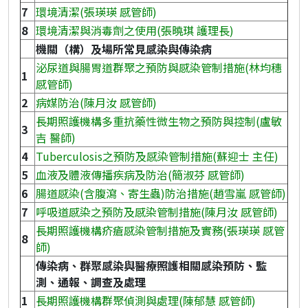
7
環境清潔(張瑛瑛 感管師)
8
環境清潔與消毒劑之使用(張曉琪 護理長)
機關（構）及場所常見感染與傳染病
泌尿道與腸胃道群聚之預防與感染管制措施(林均穗
1
感管師)
2
病媒防治(陳月汝 感管師)
長期照護機構多重抗藥性微生物之預防與控制(盧敏
3
吉 醫師)
4
Tuberculosis之預防及感染管制措施(蘇迎士 主任)
5
血液及體液傳播疾病及防治(簡淑芬 感管師)
6
腸道感染(含腹瀉、寄生蟲)防治措施(趙雪嵐 感管師)
7
呼吸道感染之預防及感染管制措施(陳月汝 感管師)
長期照護機構疥瘡感染管制措施及實務(張瑛瑛 感管
8
師)
傳染病、群聚感染與醫療照護相關感染預防、監
測、通報、調查及處理
1
長期照護機構群聚偵測與處理(陳郁慧 感管師)