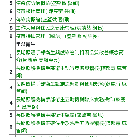
5
傳染病防治概論(盛望徽 醫師)
6
疫苗接種管理( 陳亮宇 醫師)
7
傳染病概論(盛望徽 醫師)
8
工作人員與住民之健康管理(洪靖慈 組長)
9
疫苗接種管理（國語）(盛望徽 副院長)
手部衛生
長期照護手部衛生與感染管制相關品質改善概念簡
1
介(周淑蓮 高級專員)
長期照護機構手部衛生執行策略與稽核(陳郁慧 感管
2
師)
長照機構手部衛生設施之規劃與使用規範(蘇麗香 感
3
管師)
長期照護機構手部衛生五時機與臨床實務操作(蘇麗
4
香 感管師)
5
長期照護機構手部衛生總論(盧敏吉 醫師)
長期照護機構正確洗手及洗手五時機稽核(陳郁慧 感
6
管師)