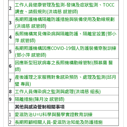
工作人員健康管理及監測-發燒及症狀監測、TOCC
2
調查、請假規則(洪靖慈 感管師)
長期照護機構隔離防護措施與裝備使用及動線規劃
3
(洪靖慈 感管師
)
長照機構常見傳染病與隔離防護、隔離室設置(鄧小
4
萍 感管師)
長期照護機構因應COVID-19個人防護裝備穿脫訓練
5
(鄧小萍 感管師)
因應新型冠狀病毒之長照機構動線管制(顏慕庸 醫
6
師)
產後護理之家服務對象感染預防、處理及監測(邱月
7
璧 專員)
8
工作人員傳染病之監測與處理(洪靖慈 組長)
9
隔離措施(陳月汝 感管師)
其他與感染管制相關事項
1
愛滋防治U=
U科學與醫學實證教育訓練
2
長期照顧相關人員-
愛滋防治知能及防護措施