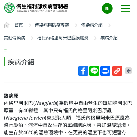
主
EN
要
內
首頁
傳染病與防疫專題
傳染病介紹
容
區
其他傳染病
福氏內格里阿米巴腦膜腦炎
疾病介紹
ALT+C
:::
疾病介紹
回
上
取
一
得
頁
短
致病原
網
內格里阿米巴(
Naegleria
)為環境中自由營生的單細胞阿米巴
址
原蟲，有40餘種，其中只有福氏內格里阿米巴原蟲
(
Naegleria fowleri
)會感染人類。福氏內格里阿米巴原蟲為
淡水湖泊、河流中自然生存的單細胞原蟲，喜好溫暖環境，
能生存於46℃的溫熱環境中，在更高的溫度下也可短暫存