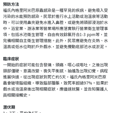
預防方法
福氏內格里阿米巴原蟲感染是一種罕見的疾病，避免吸入受
污染的水能預防感染。民眾於進行水上活動或泡溫泉等活動
時，可以使用鼻夾避免水進入鼻腔，或避免將頭部浸泡於水
中。浴室業、游泳業等營業場所應落實執行營業衛生管理事
項，包括水池衛生管理、自由有效餘氯符合1-3 ppm等，並
完備相關自主衛生管理措施。此外，民眾應避免在炎熱、水
溫高或低水位時於戶外戲水，並避免攪動底部池水或淤泥。
臨床症狀
一開始的症狀可能包含發燒、頭痛、噁心或嘔吐，之後出現
頸部僵硬、意識改變、喪失平衡感、抽搐及出現幻覺，病程
進展快速，從出現症狀到死亡約5天，福氏內格里阿米巴原
蟲會破壞腦組織，導致腦部腫脹，致死率超過97%。如果於
戲水或泡溫泉後出現相關症狀，應儘速就醫，並告知醫護人
員相關接觸史。
潛伏期