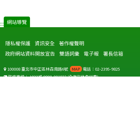
網站導覽
:::
隱私權保護
資訊安全
著作權聲明
政府網站資料開放宣告
雙語詞彙
電子報
署長信箱
100008 臺北市中正區林森南路6號
MAP
電話：02-2395-9825
防疫專線：
1922
或
0800-001922
(全年無休免付費)
聽語障服務免付費傳真：
0800-655955
國外可撥打
+886-800-001922
(自國外撥打回國須自付國際電話費用)
Copyright © 2026 衛生福利部 疾病管制署. All rights reserved.
本網站建議使用 IE10 以上版本瀏覽器及以1920x1080解析度，以獲得最