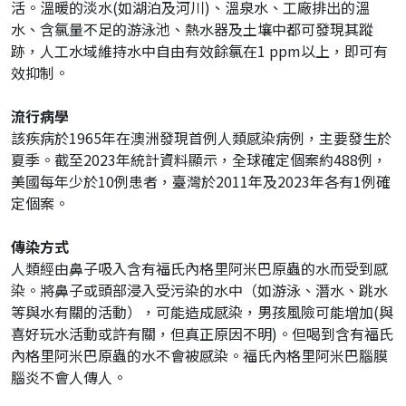
活。溫暖的淡水(如湖泊及河川)、溫泉水、工廠排出的溫
水、含氯量不足的游泳池、熱水器及土壤中都可發現其蹤
跡，人工水域維持水中自由有效餘氯在1 ppm以上，即可有
效抑制。
流行病學
該疾病於1965年在澳洲發現首例人類感染病例，主要發生於
夏季。截至2023年統計資料顯示，全球確定個案約488例，
美國每年少於10例患者，臺灣於2011年及2023年各有1例確
定個案。
傳染方式
人類經由鼻子吸入含有福氏內格里阿米巴原蟲的水而受到感
染。將鼻子或頭部浸入受污染的水中（如游泳、潛水、跳水
等與水有關的活動），可能造成感染，男孩風險可能增加(與
喜好玩水活動或許有關，但真正原因不明)。但喝到含有福氏
內格里阿米巴原蟲的水不會被感染。福氏內格里阿米巴腦膜
腦炎不會人傳人。