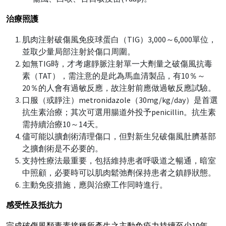
治療照護
肌肉注射破傷風免疫球蛋白（TIG）3,000～6,000單位，
並取少量局部注射於傷口周圍。
如無TIG時，才考慮靜脈注射單一大劑量之破傷風抗毒
素（TAT），需注意的是此為馬血清製品，有10％～
20％的人會有過敏反應，故注射前應做過敏反應試驗。
口服（或靜注）metronidazole（30mg/kg/day）是首選
抗生素治療；其次可選用腸道外投予penicillin。抗生素
需持續治療10～14天。
儘可能以擴創術清理傷口，但對新生兒破傷風肚臍基部
之擴創術是不必要的。
支持性療法最重要，包括維持患者呼吸道之暢通，暗室
中照顧，必要時可以肌肉鬆弛劑保持患者之鎮靜狀態。
主動免疫措施，應與治療工作同時進行。
感受性及抵抗力
完成破傷風類毒素接種所產生之主動免疫力持續至少10年，