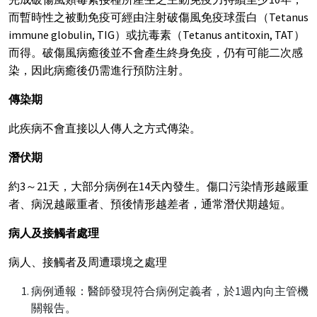
而暫時性之被動免疫可經由注射破傷風免疫球蛋白（Tetanus
immune globulin, TIG）或抗毒素（Tetanus antitoxin, TAT）
而得。破傷風病癒後並不會產生終身免疫，仍有可能二次感
染，因此病癒後仍需進行預防注射。
傳染期
此疾病不會直接以人傳人之方式傳染。
潛伏期
約3～21天，大部分病例在14天內發生。傷口污染情形越嚴重
者、病況越嚴重者、預後情形越差者，通常潛伏期越短。
病人及接觸者處理
病人、接觸者及周遭環境之處理
病例通報：醫師發現符合病例定義者，於1週內向主管機
關報告。