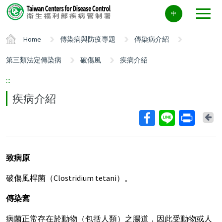
Center
中
block
ALT+C
Home
傳染病與防疫專題
傳染病介紹
第三類法定傳染病
破傷風
疾病介紹
:::
疾病介紹
Ba
致病原
破傷風桿菌（Clostridium tetani）。
傳染窩
病菌正常存在於動物（包括人類）之腸道，因此受動物或人