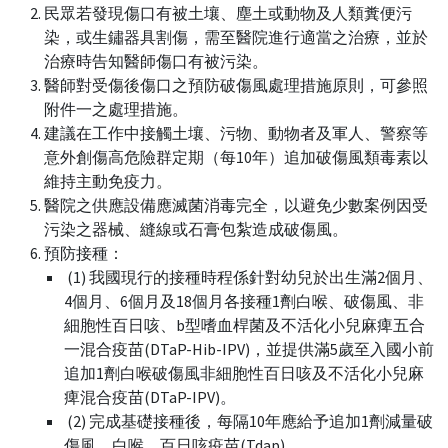
民眾若發現傷口有被土壤、塵土或動物及人類糞便污
染，或生鏽器具割傷，需至醫院進行適當之治療，並於
治療時告知醫師傷口有被污染。
醫師對受傷後傷口之預防破傷風處理措施原則，可參照
附件一之處理措施。
建議在工作中接觸土壤、污物、動物者及軍人、警察等
意外創傷高危險群定期（每10年）追加破傷風類毒素以
維持主動免疫力。
醫院之供應設備應滅菌消毒完全，以避免少數案例因受
污染之器械、縫線或石膏包紮造成破傷風。
預防接種：
(1) 我國現行的接種時程係針對幼兒於出生滿2個月、
4個月、6個月及18個月各接種1劑白喉、破傷風、非
細胞性百日咳、b型嗜血桿菌及不活化小兒麻痺五合
一混合疫苗(DTaP-Hib-IPV)，並提供滿5歲至入國小前
追加1劑白喉破傷風非細胞性百日咳及不活化小兒麻
痺混合疫苗(DTaP-IPV)。
(2) 完成基礎接種後，每隔10年應給予追加1劑減量破
傷風、白喉、百日咳疫苗(Tdap)。