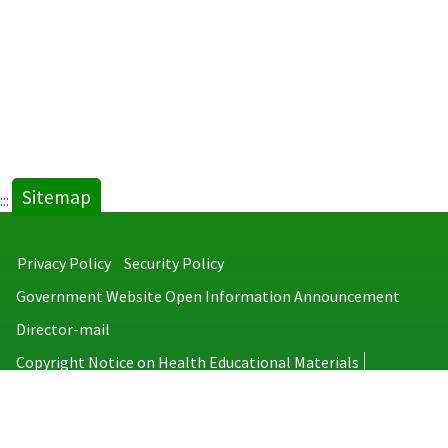
Sitemap
:::
Privacy Policy
Security Policy
Government Website Open Information Announcement
Director-mail
Copyright Notice on Health Educational Materials
Taiwan Centers for Disease Control
No.6, Linsen S. Rd., Jhongjheng District, Taipei City 100008, Taiwan