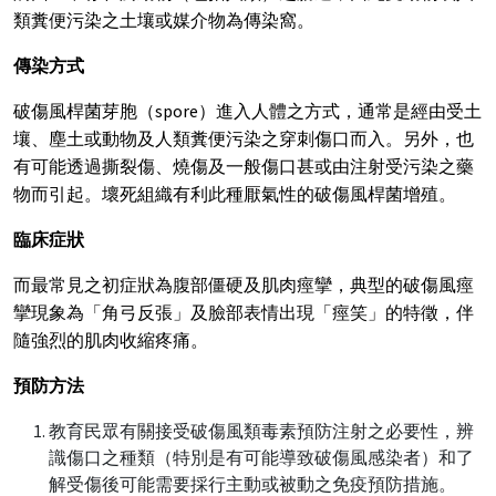
類糞便污染之土壤或媒介物為傳染窩。
傳染方式
破傷風桿菌芽胞（spore）進入人體之方式，通常是經由受土
壤、塵土或動物及人類糞便污染之穿刺傷口而入。另外，也
有可能透過撕裂傷、燒傷及一般傷口甚或由注射受污染之藥
物而引起。壞死組織有利此種厭氣性的破傷風桿菌增殖。
臨床症狀
而最常見之初症狀為腹部僵硬及肌肉痙攣，典型的破傷風痙
攣現象為「角弓反張」及臉部表情出現「痙笑」的特徵，伴
隨強烈的肌肉收縮疼痛。
預防方法
教育民眾有關接受破傷風類毒素預防注射之必要性，辨
識傷口之種類（特別是有可能導致破傷風感染者）和了
解受傷後可能需要採行主動或被動之免疫預防措施。