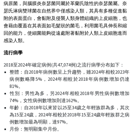
病原菌，與腦膜炎奈瑟菌同屬於革蘭氏陰性的奈瑟菌屬。奈
瑟氏淋病雙球菌在自然界中僅感染人類，其具有多種促進黏
附的表面蛋白，會黏附及侵襲人類身體組織的上皮細胞，也
會藉由覆蓋在其表面如毛髮狀的菌毛，利用菌毛具伸長和縮
回的能力，使細菌能夠從遠處附著黏附於人類上皮細胞進而
感染人類。
流行病學
2018至2024年確定病例(共47,074例)之流行病學分布如下：
整體：自2018年病例數呈上升趨勢，雖2024年相較2023年
病例數略降5%，2024年相較於2018年病例數增加仍達
81%。
性別：男性為多，另2024年相較2018年男性病例數增加
74%，女性病例數增加則達162%。
年齡：自2018年以來皆以25至34歲之年輕族群為多，其次
為15至24歲，2024年相較於2018年15至24歲年輕族群之病
例數增加最為明顯，達97%。
月份：無明顯集中月份
。