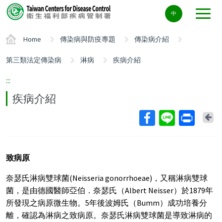
Center
中
block
ALT+C
Home
傳染病與防疫專題
傳染病介紹
第三類法定傳染病
淋病
疾病介紹
:::
疾病介紹
Ba
致病原
奈瑟氏淋病雙球菌(Neisseria gonorrhoeae)，又稱淋病雙球
菌，是由德國醫師亞伯．奈瑟氏（Albert Neisser）於1879年
所發現之病原微生物。5年後波姆氏（Bumm）成功培養分
離，確認為淋病之致病原。奈瑟氏淋病雙球菌是導致淋病的