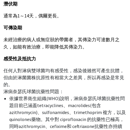
潛伏期
通常為1～14天，偶爾更長。
可傳染期
未經治療的病人或無症狀的帶菌者，其傳染力可達數月之
久，如能有效治療，即能降低其傳染力。
感受性及抵抗力
任何人對淋病雙球菌均有感受性，感染後雖然可產生抗體，
但由於淋菌菌株抗原性有相當大之差異，所以再感染是常見
的。
淋病奈瑟氏球菌抗藥性問題：
依據世界衛生組織(WHO)說明，淋病奈瑟氏球菌抗藥性問
題目前已涵蓋tetracyclines、macrolides(包含
azithromycin)、sulfonamides、trimethoprim 複方，以及
quinolones藥物。其中對 ciprofloxacin 的抗藥性已極高，
同時azithromycin、cefixime和 ceftriaxone抗藥性亦持續