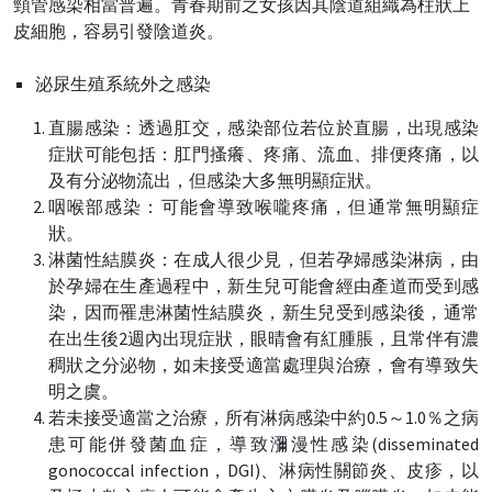
頸管感染相當普遍。青春期前之女孩因其陰道組織為柱狀上
皮細胞，容易引發陰道炎。
泌尿生殖系統外之感染
直腸感染：透過肛交，感染部位若位於直腸，出現感染
症狀可能包括：肛門搔癢、疼痛、流血、排便疼痛，以
及有分泌物流出，但感染大多無明顯症狀。
咽喉部感染：可能會導致喉嚨疼痛，但通常無明顯症
狀。
淋菌性結膜炎：在成人很少見，但若孕婦感染淋病，由
於孕婦在生產過程中，新生兒可能會經由產道而受到感
染，因而罹患淋菌性結膜炎，新生兒受到感染後，通常
在出生後2週內出現症狀，眼晴會有紅腫脹，且常伴有濃
稠狀之分泌物，如未接受適當處理與治療，會有導致失
明之虞。
若未接受適當之治療，所有淋病感染中約0.5～1.0％之病
患可能併發菌血症，導致瀰漫性感染(disseminated
gonococcal infection，DGI)、淋病性關節炎、皮疹，以