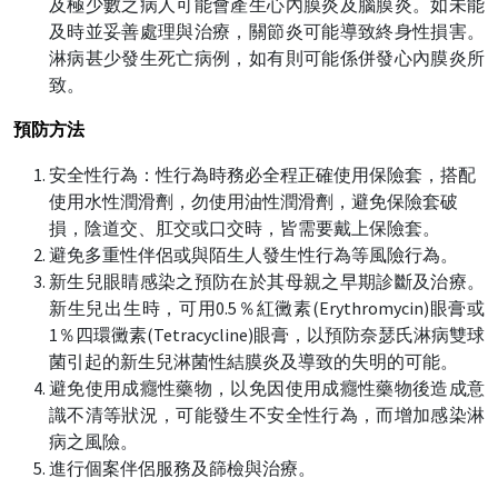
及極少數之病人可能會產生心內膜炎及腦膜炎。如未能
及時並妥善處理與治療，關節炎可能導致終身性損害。
淋病甚少發生死亡病例，如有則可能係併發心內膜炎所
致。
預防方法
安全性行為：性行為時務必全程正確使用保險套，搭配
使用水性潤滑劑，勿使用油性潤滑劑，避免保險套破
損，陰道交、肛交或口交時，皆需要戴上保險套。
避免多重性伴侶或與陌生人發生性行為等風險行為。
新生兒眼睛感染之預防在於其母親之早期診斷及治療。
新生兒出生時，可用0.5％紅黴素(Erythromycin)眼膏或
1％四環黴素(Tetracycline)眼膏，以預防奈瑟氏淋病雙球
菌引起的新生兒淋菌性結膜炎及導致的失明的可能。
避免使用成癮性藥物，以免因使用成癮性藥物後造成意
識不清等狀況，可能發生不安全性行為，而增加感染淋
病之風險。
進行個案伴侶服務及篩檢與治療。