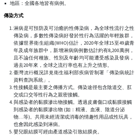
地區：全國各地皆有病例。
傳染方式
淋病是可預防及可治癒的性傳染病，為全球性流行之性
傳染病，多數性傳染病好發於性行為活躍的年輕族群，
依據世界衛生組織(WHO)估計，2020年全球15至49歲青
年及成年族群中，新增淋病病例數估計約有8,200萬例，
且不論任何種族、性別及年齡均可能遭受感染及發病，
過去20年來，全球之流行率也有上升之情形。
臺灣流行概況詳見衛生福利部疾病管制署「傳染病統計
資料查詢系統」。
性接觸是最主要之傳播方式。傳染途徑包含陰道交、肛
交或口交等性行為之親密接觸。
與感染者的黏膜滲出物接觸。透過皮膚傷口或黏膜接觸
到感染者的黏膜滲出物 (如：精液、血液、陰道分泌
物…等)。共用未經清潔或消毒的情趣性用品或性玩具，
也會因此感染到淋病。
嬰兒眼結膜可經由產道感染引致結膜炎。