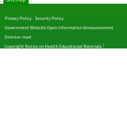
:::
Privacy Policy
Security Policy
Government Website Open Information Announcement
Director-mail
Copyright Notice on Health Educational Materials
Taiwan Centers for Disease Control
No.6, Linsen S. Rd., Jhongjheng District, Taipei City 100008, Taiwan
(R.O.C.)
MAP
TEL：886-2-2395-9825
Copyright © 2026 Taiwan Centers for Disease Control. All rights reserved.