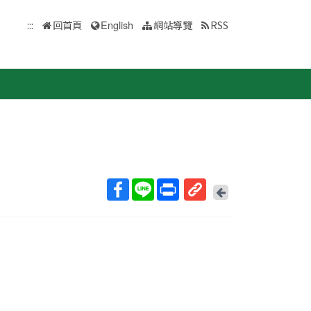
:::
回首頁
English
網站導覽
RSS
回
上
取
一
得
頁
短
網
址