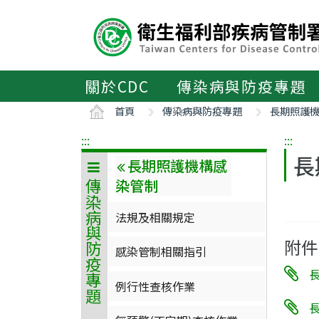
主
要
內
容
區
關於CDC
傳染病與防疫專題
ALT+C
首頁
傳染病與防疫專題
長期照護
:::
:::
長
長期照護機構感
染管制
傳染病與防疫專題
法規及相關規定
附件
感染管制相關指引
例行性查核作業